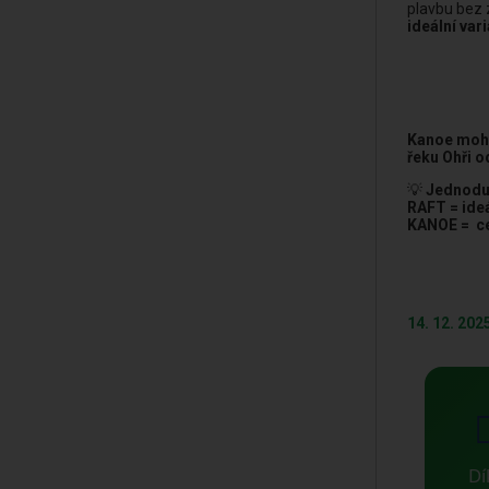
plavbu bez 
ideální var
Kanoe moho
řeku Ohři o
💡
Jednodu
RAFT = ide
KANOE = ce
14. 12. 202
Dí