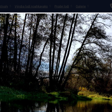
tivaly
Výroba lodí noahkayaks
Prodej lodí
Galerie
OVNA LODÍ
PŮJČOVNA KOLOBĚŽEK
KEMPY NA OHŘI
VO