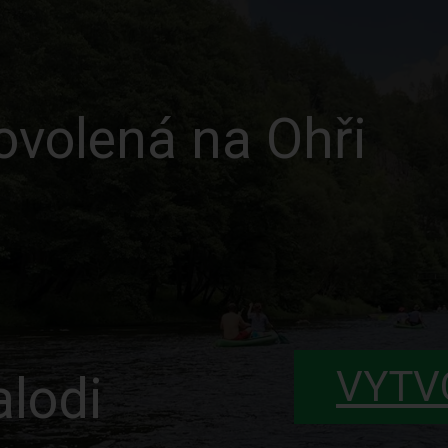
volená na Ohři
VYTV
lodi