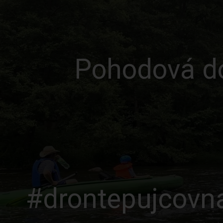
Pohodová do
#drontepujcovna