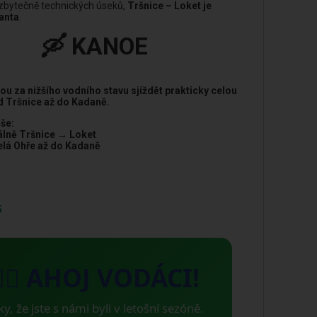
zbytečně technických úseků,
Tršnice – Loket je
ianta
.
🛶 KANOE
u za nižšího vodního stavu sjíždět prakticky celou
d Tršnice až do Kadaně.
še:
álně Tršnice → Loket
lá Ohře až do Kadaně
5
🚣‍♂️ AHOJ VODÁCI!
ky, že jste s námi byli v letošní sezóně.