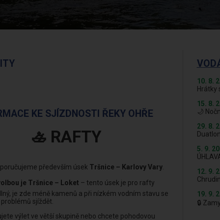
ITY
VOD
10. 8. 
Hrátky 
15. 8. 
🌙 Nočn
ORMACE KE SJÍZDNOSTI ŘEKY OHŘE
29. 8. 
🚣 RAFTY
Duatlon
5. 9. 2
ÚHLAV
poručujeme především úsek
Tršnice – Karlovy Vary
.
12. 9. 
Chrudi
volbou je Tršnice – Loket
– tento úsek je pro rafty
lný, je zde méně kamenů a při nízkém vodním stavu se
19. 9. 
 problémů sjíždět.
🔒 Zam
jete výlet ve větší skupině nebo chcete pohodovou