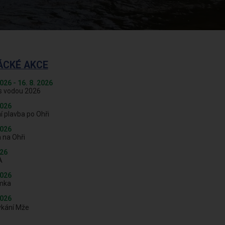
ÁCKÉ AKCE
2026 - 16. 8. 2026
s vodou 2026
2026
í plavba po Ohři
2026
 na Ohři
026
A
2026
mka
2026
ykání Mže