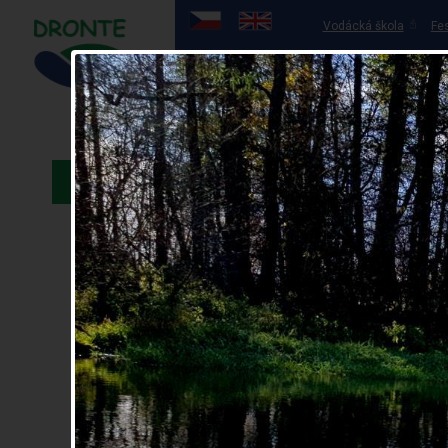
Vodácká škola
Fes
Půjčovna lodí
OHŘE
ÚVOD
PŮJČ
20 let zkušeností
Půjčovna lodí
Půjčovna koloběžek