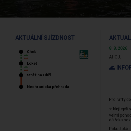
AKTUÁLNÍ SJÍZDNOST
AKTUAL
8. 8. 2026
AHOJ,
🌊 INF
Pro
rafty
do
⭐
Nejlepší 
velmi pohod
dá řeka bez
Pokud plánu