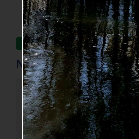
ZPĚT
NA OHŘI JE KRÁSNĚ :-)