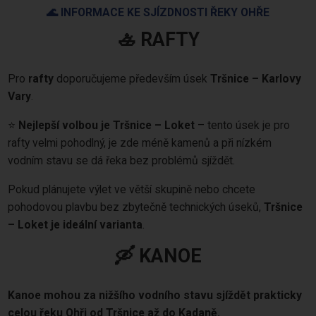
🌊 INFORMACE KE SJÍZDNOSTI ŘEKY OHŘE
🚣 RAFTY
Pro
rafty
doporučujeme především úsek
Tršnice – Karlovy
Vary
.
⭐
Nejlepší volbou je Tršnice – Loket
– tento úsek je pro
rafty velmi pohodlný, je zde méně kamenů a při nízkém
vodním stavu se dá řeka bez problémů sjíždět.
Pokud plánujete výlet ve větší skupině nebo chcete
pohodovou plavbu bez zbytečně technických úseků,
Tršnice
– Loket je ideální varianta
.
🛶 KANOE
Kanoe mohou za nižšího vodního stavu sjíždět prakticky
celou řeku Ohři od Tršnice až do Kadaně.