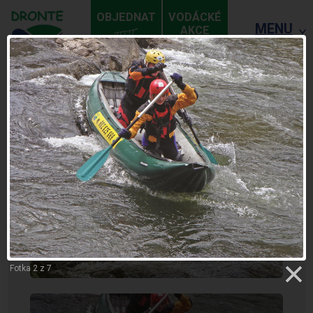
OBJEDNAT
VODÁCKÉ
MENU
AKCE
ZPĚT
BARAKA
Fotka 2 z 7