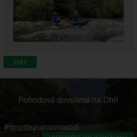
ZPĚT
Pohodová dovolená na Ohři
#drontepujcovnalodi