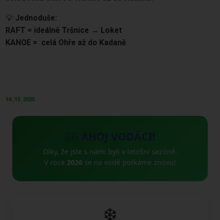
💡
Jednoduše:
RAFT = ideálně Tršnice → Loket
KANOE = celá Ohře až do Kadaně
14. 12. 2025
🚣‍♂️ AHOJ VODÁCI!
Díky, že jste s námi byli v letošní sezóně.
V roce
2026
se na vodě potkáme znovu!
❄️