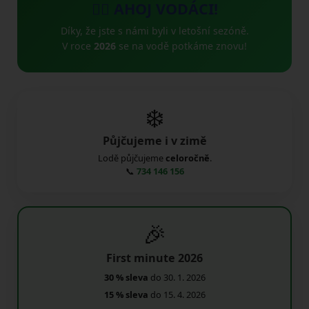
🚣‍♂️ AHOJ VODÁCI!
Díky, že jste s námi byli v letošní sezóně.
V roce
2026
se na vodě potkáme znovu!
❄️
Půjčujeme i v zimě
Lodě půjčujeme
celoročně
.
📞
734 146 156
🎉
First minute 2026
30 % sleva
do 30. 1. 2026
15 % sleva
do 15. 4. 2026