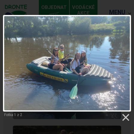
OBJEDNAT
VODÁCKÉ
MENU
AKCE
ZPĚT
RAFT 4MÍSTNÝ
Fotka 1 z 2