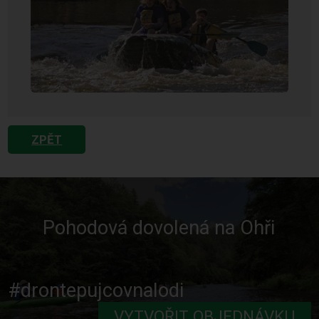
ZPĚT
Pohodová dovolená na Ohři
#drontepujcovnalodi
VYTVOŘIT OBJEDNÁVKU