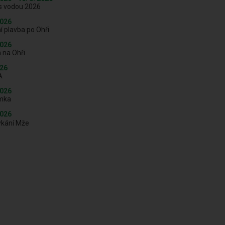
s vodou 2026
2026
í plavba po Ohři
2026
 na Ohři
026
A
2026
mka
2026
ykání Mže