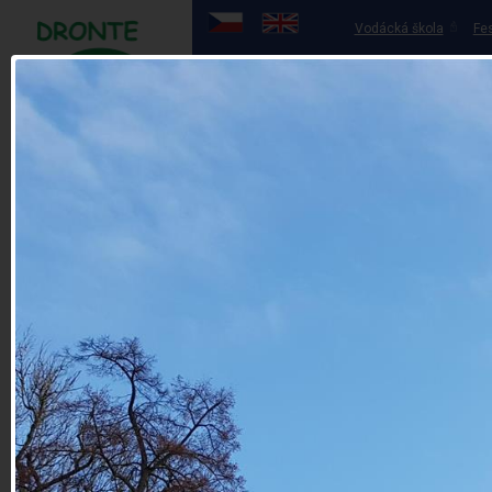
Vodácká škola
Fes
Půjčovna lodí
OHŘE
ÚVOD
PŮJČ
20 let zkušeností
Půjčovna lodí
Půjčovna koloběžek