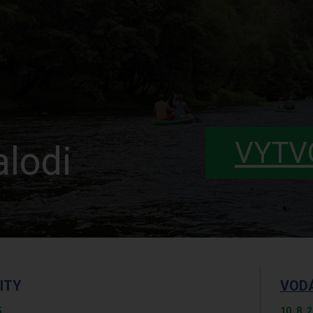
VYTV
lodi
ITY
VOD
5
10. 8. 