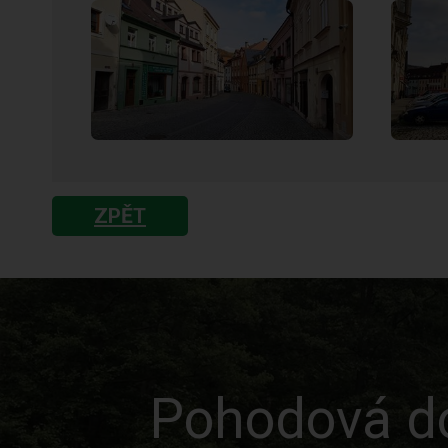
ZPĚT
Pohodová do