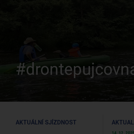
#drontepujcovna
AKTUÁLNÍ SJÍZDNOST
AKTUAL
14. 12. 202