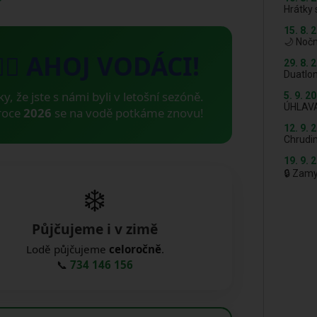
Hrátky 
15. 8. 
🌙 Nočn
🚣‍♂️ AHOJ VODÁCI!
29. 8. 
Duatlon
ky, že jste s námi byli v letošní sezóně.
5. 9. 2
ÚHLAV
roce
2026
se na vodě potkáme znovu!
12. 9. 
Chrudi
19. 9. 
🔒 Zam
❄️
Půjčujeme i v zimě
Lodě půjčujeme
celoročně
.
📞
734 146 156