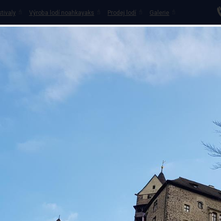
tivaly
Výroba lodí noahkayaks
Prodej lodí
Galerie
OVNA LODÍ
PŮJČOVNA KOLOBĚŽEK
KEMPY NA OHŘI
VO