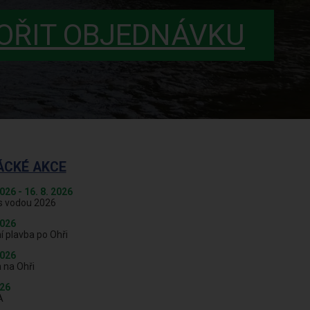
OŘIT OBJEDNÁVKU
ÁCKÉ AKCE
2026 - 16. 8. 2026
s vodou 2026
2026
í plavba po Ohři
2026
 na Ohři
026
A