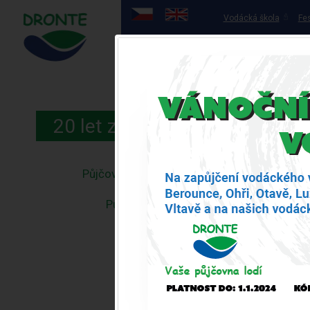
Vodácká škola
Fes
Půjčovna lodí
OHŘE
ÚVOD
PŮJČ
20 let zkušeností
Půjčovna lodí
Půjčovna koloběžek