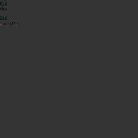
2026
mka
2026
ykání Mže