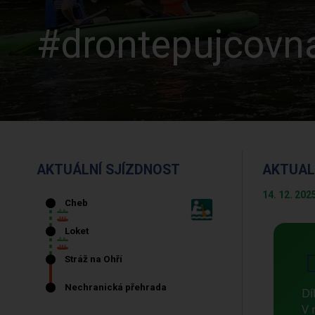
#drontepujcovna
AKTUÁLNÍ SJÍZDNOST
AKTUAL
14. 12. 202
Dí
V 