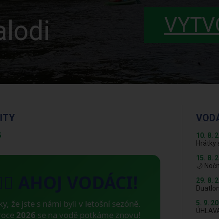
VYTV
lodi
ITY
VOD
5
10. 8. 
Hrátky 
15. 8. 
🌙 Nočn
🚣‍♂️ AHOJ VODÁCI!
29. 8. 
Duatlon
ky, že jste s námi byli v letošní sezóně.
5. 9. 2
ÚHLAV
roce
2026
se na vodě potkáme znovu!