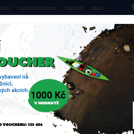
tivaly
Výroba lodí noahkayaks
Prodej lodí
Galerie
OVNA LODÍ
PŮJČOVNA KOLOBĚŽEK
KEMPY NA OHŘI
VO