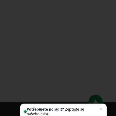
Potřebujete poradit?
Zeptejte se
našeho asistenta
Chettyho
.