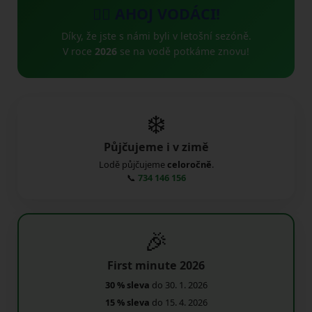
🚣‍♂️ AHOJ VODÁCI!
Díky, že jste s námi byli v letošní sezóně.
V roce
2026
se na vodě potkáme znovu!
❄️
Půjčujeme i v zimě
Lodě půjčujeme
celoročně
.
📞
734 146 156
🎉
First minute 2026
30 % sleva
do 30. 1. 2026
15 % sleva
do 15. 4. 2026