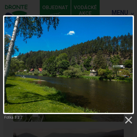
OBJEDNAT
VODÁCKÉ
MENU
AKCE
ZPĚT
U VČELKY
Fotka 3 z 7