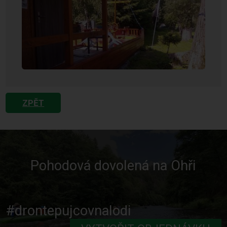
ZPĚT
Pohodová dovolená na Ohři
#drontepujcovnalodi