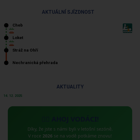
AKTUÁLNÍ SJÍZDNOST
AKTUALITY
14. 12. 2025
🚣‍♂️ AHOJ VODÁCI!
Díky, že jste s námi byli v letošní sezóně.
V roce
2026
se na vodě potkáme znovu!