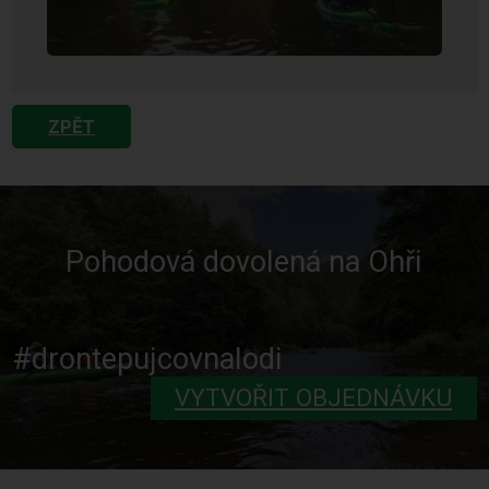
ZPĚT
Pohodová dovolená na Ohři
#drontepujcovnalodi
VYTVOŘIT OBJEDNÁVKU