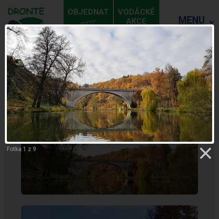
OBJEDNAT
VODÁCKÉ
MENU
AKCE
ZPĚT
SOKOLOV - LOKET
Fotka 1 z 9