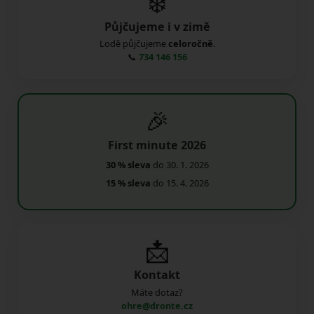
❄️
Půjčujeme i v zimě
Lodě půjčujeme
celoročně
.
📞
734 146 156
🎉
First minute 2026
30 % sleva
do 30. 1. 2026
15 % sleva
do 15. 4. 2026
📩
Kontakt
Máte dotaz?
ohre@dronte.cz