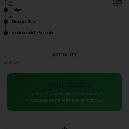
AKTUALITY
14. 12. 2025
🚣‍♂️ AHOJ VODÁCI!
Díky, že jste s námi byli v letošní sezóně.
V roce
2026
se na vodě potkáme znovu!