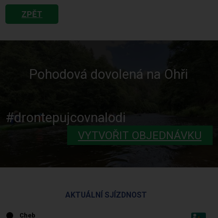
ZPĚT
Pohodová dovolená na Ohři
#drontepujcovnalodi
VYTVOŘIT OBJEDNÁVKU
AKTUÁLNÍ SJÍZDNOST