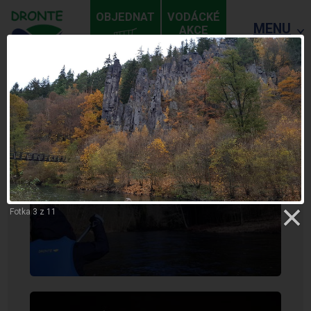
OBJEDNAT
VODÁCKÉ
MENU
AKCE
ZPĚT
LOKET - KARLOVY VARY
Fotka 3 z 11