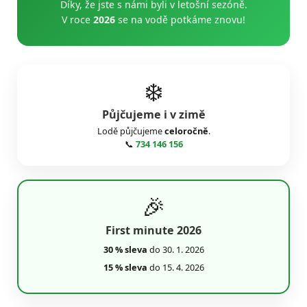
Díky, že jste s námi byli v letošní sezóně.
V roce
2026
se na vodě potkáme znovu!
❄️
Půjčujeme i v zimě
Lodě půjčujeme
celoročně
.
📞
734 146 156
🎉
First minute 2026
30 % sleva
do 30. 1. 2026
15 % sleva
do 15. 4. 2026