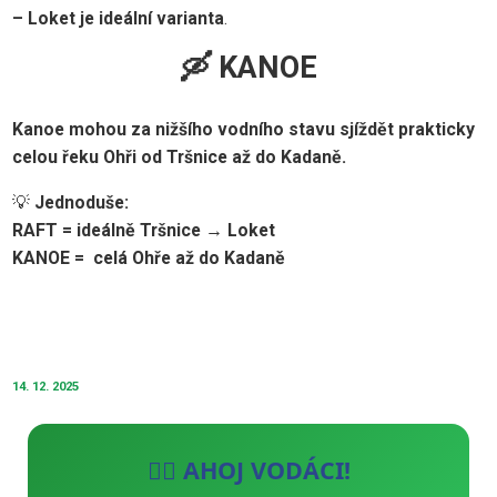
– Loket je ideální varianta
.
🛶 KANOE
Kanoe mohou za nižšího vodního stavu sjíždět prakticky
celou řeku Ohři od Tršnice až do Kadaně.
💡
Jednoduše:
RAFT = ideálně Tršnice → Loket
KANOE = celá Ohře až do Kadaně
14. 12. 2025
🚣‍♂️ AHOJ VODÁCI!