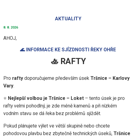
AKTUALITY
8. 8. 2026
AHOJ,
🌊 INFORMACE KE SJÍZDNOSTI ŘEKY OHŘE
🚣 RAFTY
Pro
rafty
doporučujeme především úsek
Tršnice – Karlovy
Vary
.
⭐
Nejlepší volbou je Tršnice – Loket
– tento úsek je pro
rafty velmi pohodlný, je zde méně kamenů a při nízkém
vodním stavu se dá řeka bez problémů sjíždět.
Pokud plánujete výlet ve větší skupině nebo chcete
pohodovou plavbu bez zbytečně technických úseků,
Tršnice