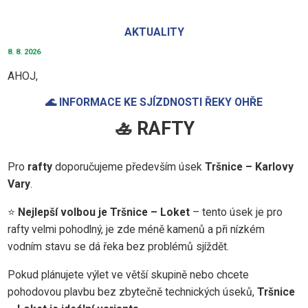
AKTUALITY
8. 8. 2026
AHOJ,
🌊 INFORMACE KE SJÍZDNOSTI ŘEKY OHŘE
🚣 RAFTY
Pro
rafty
doporučujeme především úsek
Tršnice – Karlovy
Vary
.
⭐
Nejlepší volbou je Tršnice – Loket
– tento úsek je pro
rafty velmi pohodlný, je zde méně kamenů a při nízkém
vodním stavu se dá řeka bez problémů sjíždět.
Pokud plánujete výlet ve větší skupině nebo chcete
pohodovou plavbu bez zbytečně technických úseků,
Tršnice