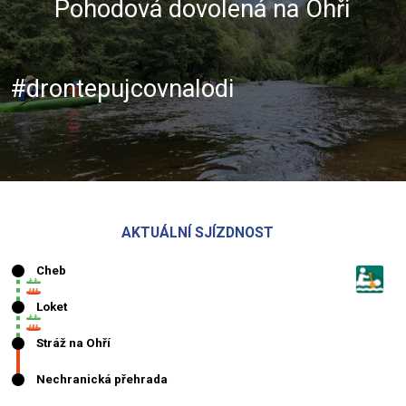
Pohodová dovolená na Ohři
#drontepujcovnalodi
AKTUÁLNÍ SJÍZDNOST