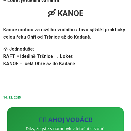
– Loket je ideální varianta
.
🛶 KANOE
Kanoe mohou za nižšího vodního stavu sjíždět prakticky
celou řeku Ohři od Tršnice až do Kadaně.
💡
Jednoduše:
RAFT = ideálně Tršnice → Loket
KANOE = celá Ohře až do Kadaně
14. 12. 2025
🚣‍♂️ AHOJ VODÁCI!
Díky, že jste s námi byli v letošní sezóně.