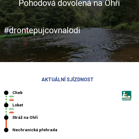
Pohodová dovolená na Ohři
#drontepujcovnalodi
AKTUÁLNÍ SJÍZDNOST