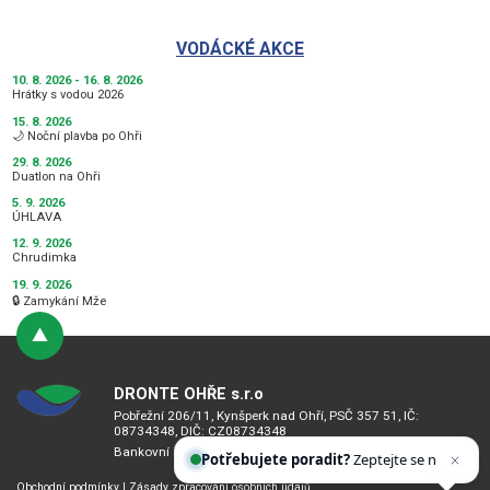
VODÁCKÉ AKCE
10. 8. 2026 - 16. 8. 2026
Hrátky s vodou 2026
15. 8. 2026
🌙 Noční plavba po Ohři
29. 8. 2026
Duatlon na Ohři
5. 9. 2026
ÚHLAVA
12. 9. 2026
Chrudimka
19. 9. 2026
🔒 Zamykání Mže
DRONTE OHŘE s.r.o
Pobřežní 206/11, Kynšperk nad Ohří, PSČ 357 51, IČ:
08734348, DIČ: CZ08734348
Bankovní spojení: 2101731194/2010
Potřebujete poradit?
Zeptejte se našeho asiste
Obchodní podmínky
|
Zásady zpracování osobních údajů