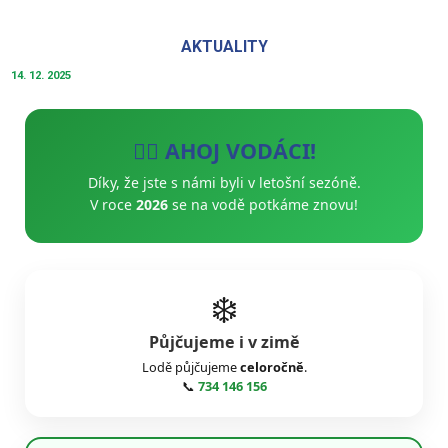
AKTUALITY
14. 12. 2025
🚣‍♂️ AHOJ VODÁCI!
Díky, že jste s námi byli v letošní sezóně.
V roce
2026
se na vodě potkáme znovu!
❄️
Půjčujeme i v zimě
Lodě půjčujeme
celoročně
.
📞
734 146 156