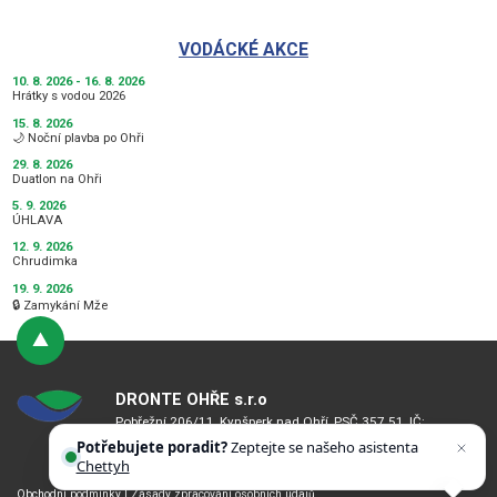
VODÁCKÉ AKCE
10. 8. 2026 - 16. 8. 2026
Hrátky s vodou 2026
15. 8. 2026
🌙 Noční plavba po Ohři
29. 8. 2026
Duatlon na Ohři
5. 9. 2026
ÚHLAVA
12. 9. 2026
Chrudimka
19. 9. 2026
🔒 Zamykání Mže
DRONTE OHŘE s.r.o
Pobřežní 206/11, Kynšperk nad Ohří, PSČ 357 51, IČ:
08734348, DIČ: CZ08734348
Potřebujete poradit?
Zeptejte se našeho asistenta
Bankovní spojení: 2101731194/2010
Chettyho
.
Obchodní podmínky
|
Zásady zpracování osobních údajů