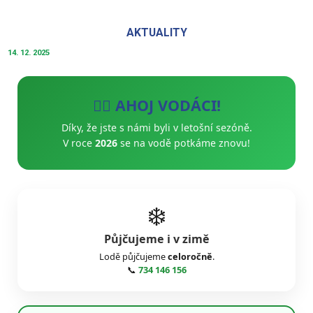
AKTUALITY
14. 12. 2025
🚣‍♂️ AHOJ VODÁCI!
Díky, že jste s námi byli v letošní sezóně.
V roce
2026
se na vodě potkáme znovu!
❄️
Půjčujeme i v zimě
Lodě půjčujeme
celoročně
.
📞
734 146 156