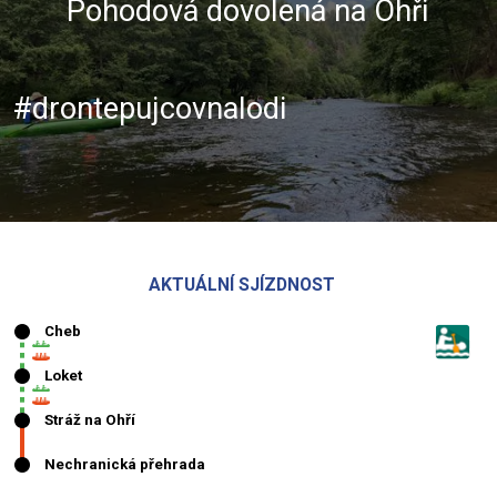
Pohodová dovolená na Ohři
#drontepujcovnalodi
AKTUÁLNÍ SJÍZDNOST