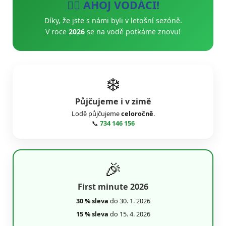
🚣‍♂️ AHOJ VODÁCI!
Díky, že jste s námi byli v letošní sezóně.
V roce
2026
se na vodě potkáme znovu!
❄️
Půjčujeme i v zimě
Lodě půjčujeme
celoročně
.
📞
734 146 156
🎉
First minute 2026
30 % sleva
do 30. 1. 2026
15 % sleva
do 15. 4. 2026