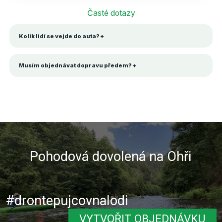
Časté dotazy
Kolik lidí se vejde do auta?
Musím objednávat dopravu předem?
Pohodová dovolená na Ohři
#drontepujcovnalodi
VYTVOŘIT OBJEDNÁVKU