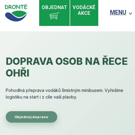
OBJEDNAT
VODÁCKÉ
MENU
AKCE
DOPRAVA OSOB NA ŘECE
OHŘI
Pohodlná přeprava vodáků 9místným minibusem. Vyřešíme
logistiku na start i z cíle vaší plavby.
Objednej dopravu