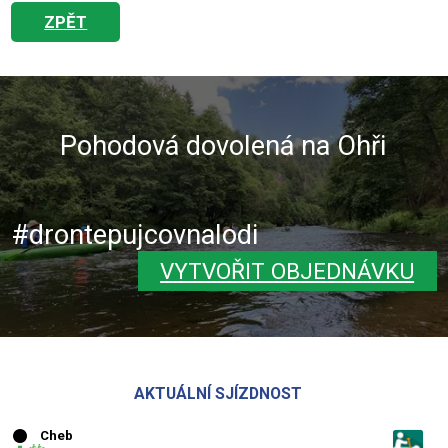
ZPĚT
Pohodová dovolená na Ohři
#drontepujcovnalodi
VYTVOŘIT OBJEDNÁVKU
AKTUÁLNÍ SJÍZDNOST