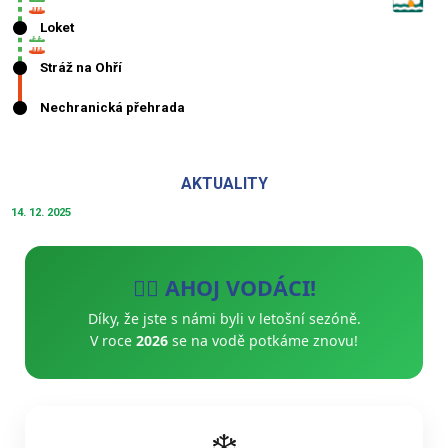
AKTUALITY
14. 12. 2025
🚣‍♂️ AHOJ VODÁCI!
Díky, že jste s námi byli v letošní sezóně.
V roce
2026
se na vodě potkáme znovu!
❄️