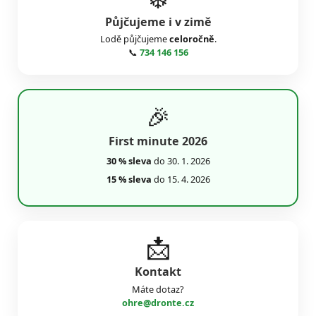
Půjčujeme i v zimě
Lodě půjčujeme
celoročně
.
📞
734 146 156
🎉
First minute 2026
30 % sleva
do 30. 1. 2026
15 % sleva
do 15. 4. 2026
📩
Kontakt
Máte dotaz?
ohre@dronte.cz