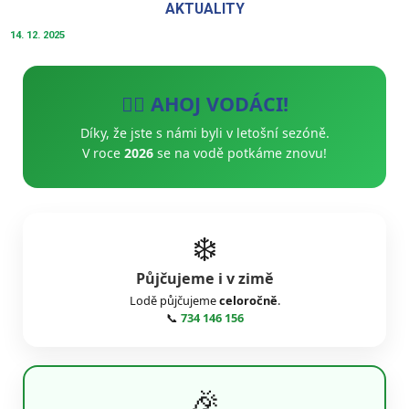
AKTUALITY
14. 12. 2025
🚣‍♂️ AHOJ VODÁCI!
Díky, že jste s námi byli v letošní sezóně.
V roce
2026
se na vodě potkáme znovu!
❄️
Půjčujeme i v zimě
Lodě půjčujeme
celoročně
.
📞
734 146 156
🎉