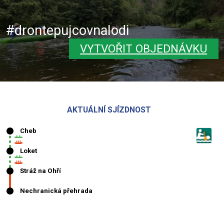
#drontepujcovnalodi
VYTVOŘIT OBJEDNÁVKU
AKTUÁLNÍ SJÍZDNOST