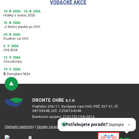
VODÁCKÉ AKCE
10. 8. 2026 - 16. 8. 2026
Hrátky s vodou 2026
15. 8. 2026
🌙 Noční plavba po Ohři
29. 8. 2026
Duatlon na Ohři
5. 9. 2026
ÚHLAVA
12. 9. 2026
Chrudimka
19. 9. 2026
🔒 Zamykání Mže
DRONTE OHŘE s.r.o
Pobřežní 206/11, Kynšperk nad Ohří, PSČ 357 51, IČ:
08734348, DIČ: CZ08734348
Bankovní spojení: 2101731194/2010
Potřebujete poradit?
Zeptejte se našeho asistenta
Chettyho
.
Obchodní podmínky
|
Zásady zpracování osobních údajů