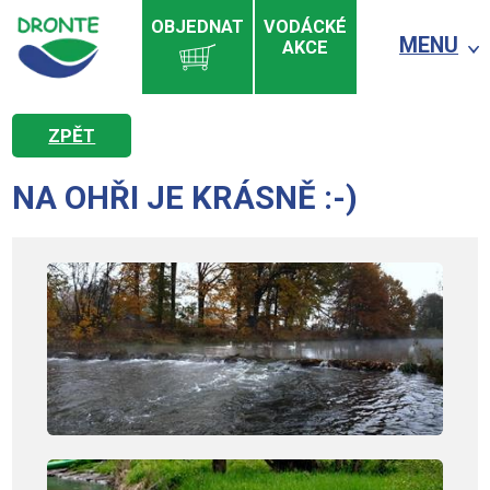
OBJEDNAT
VODÁCKÉ
MENU
AKCE
ZPĚT
NA OHŘI JE KRÁSNĚ :-)