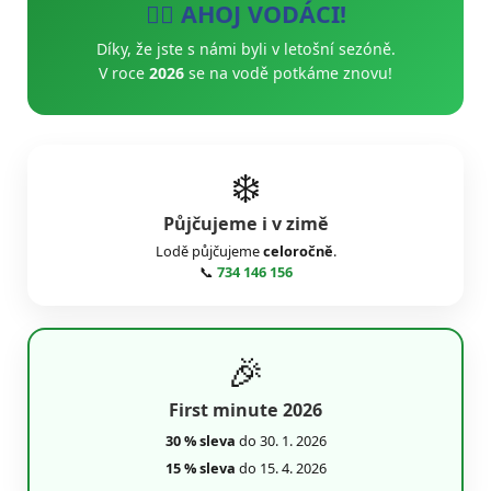
🚣‍♂️ AHOJ VODÁCI!
Díky, že jste s námi byli v letošní sezóně.
V roce
2026
se na vodě potkáme znovu!
❄️
Půjčujeme i v zimě
Lodě půjčujeme
celoročně
.
📞
734 146 156
🎉
First minute 2026
30 % sleva
do 30. 1. 2026
15 % sleva
do 15. 4. 2026