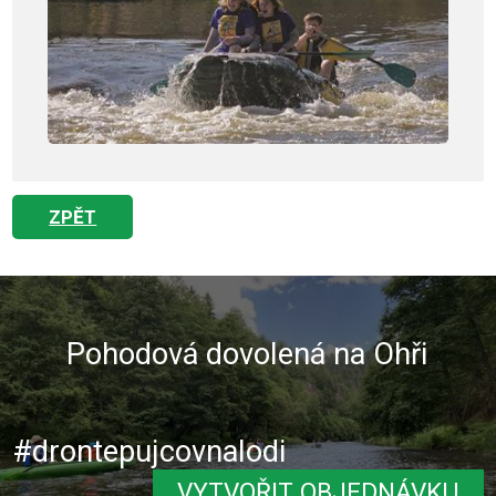
ZPĚT
Pohodová dovolená na Ohři
#drontepujcovnalodi
VYTVOŘIT OBJEDNÁVKU