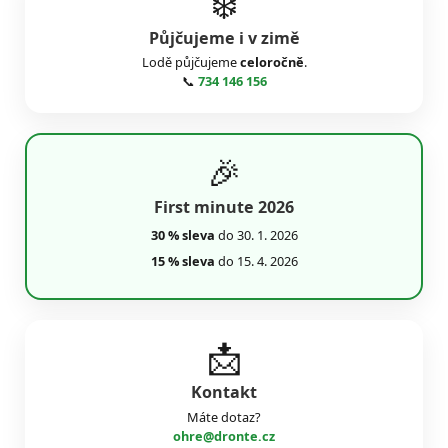
❄️
Půjčujeme i v zimě
Lodě půjčujeme
celoročně
.
📞
734 146 156
🎉
First minute 2026
30 % sleva
do 30. 1. 2026
15 % sleva
do 15. 4. 2026
📩
Kontakt
Máte dotaz?
ohre@dronte.cz