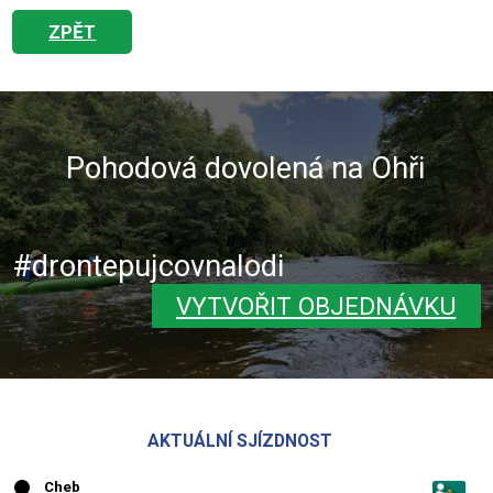
ZPĚT
Pohodová dovolená na Ohři
#drontepujcovnalodi
VYTVOŘIT OBJEDNÁVKU
AKTUÁLNÍ SJÍZDNOST