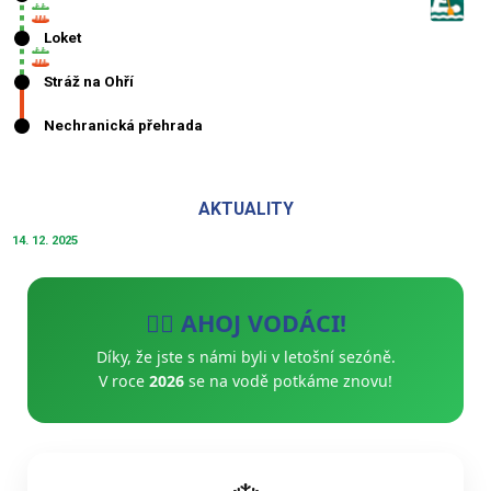
AKTUALITY
14. 12. 2025
🚣‍♂️ AHOJ VODÁCI!
Díky, že jste s námi byli v letošní sezóně.
V roce
2026
se na vodě potkáme znovu!