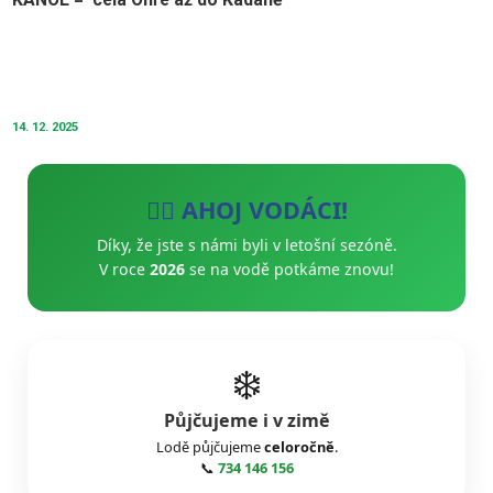
14. 12. 2025
🚣‍♂️ AHOJ VODÁCI!
Díky, že jste s námi byli v letošní sezóně.
V roce
2026
se na vodě potkáme znovu!
❄️
Půjčujeme i v zimě
Lodě půjčujeme
celoročně
.
📞
734 146 156