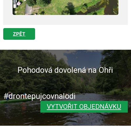
ZPĚT
Pohodová dovolená na Ohři
#drontepujcovnalodi
VYTVOŘIT OBJEDNÁVKU