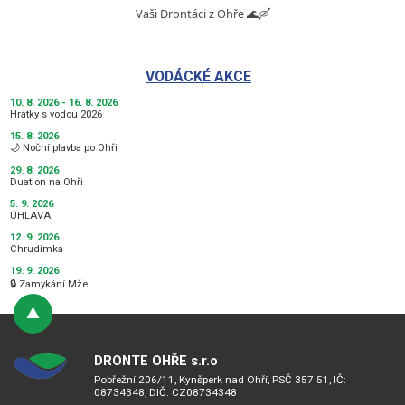
Vaši Drontáci z Ohře 🌊🛶
VODÁCKÉ AKCE
10. 8. 2026 - 16. 8. 2026
Hrátky s vodou 2026
15. 8. 2026
🌙 Noční plavba po Ohři
29. 8. 2026
Duatlon na Ohři
5. 9. 2026
ÚHLAVA
12. 9. 2026
Chrudimka
19. 9. 2026
🔒 Zamykání Mže
DRONTE OHŘE s.r.o
Pobřežní 206/11, Kynšperk nad Ohří, PSČ 357 51, IČ:
08734348, DIČ: CZ08734348