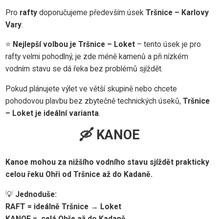
Pro
rafty
doporučujeme především úsek
Tršnice – Karlovy
Vary
.
⭐
Nejlepší volbou je Tršnice – Loket
– tento úsek je pro
rafty velmi pohodlný, je zde méně kamenů a při nízkém
vodním stavu se dá řeka bez problémů sjíždět.
Pokud plánujete výlet ve větší skupině nebo chcete
pohodovou plavbu bez zbytečně technických úseků,
Tršnice
– Loket je ideální varianta
.
🛶 KANOE
Kanoe mohou za nižšího vodního stavu sjíždět prakticky
celou řeku Ohři od Tršnice až do Kadaně.
💡
Jednoduše:
RAFT = ideálně Tršnice → Loket
KANOE = celá Ohře až do Kadaně