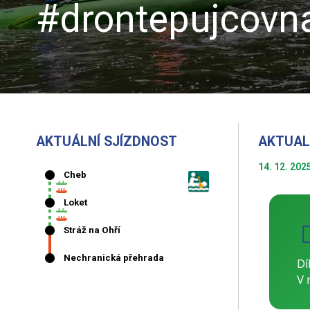
#drontepujcovna
AKTUÁLNÍ SJÍZDNOST
AKTUAL
14. 12. 202
Dí
V 