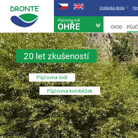
Vodácká škola
Fes
Půjčovna lodí
OHŘE
ÚVOD
PŮJČ
20 let zkušeností
Půjčovna lodí
Půjčovna koloběžek