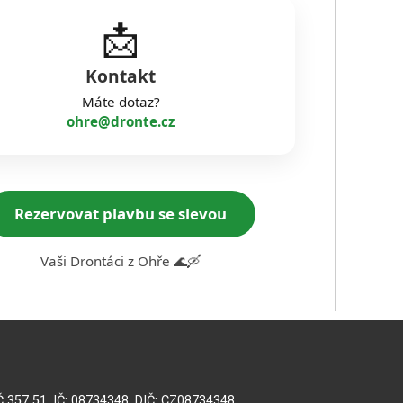
📩
Kontakt
Máte dotaz?
ohre@dronte.cz
Rezervovat plavbu se slevou
Vaši Drontáci z Ohře 🌊🛶
Č 357 51, IČ: 08734348, DIČ: CZ08734348