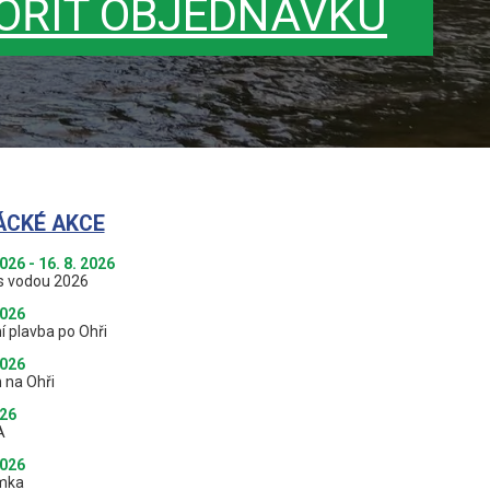
OŘIT OBJEDNÁVKU
ÁCKÉ AKCE
2026 - 16. 8. 2026
s vodou 2026
2026
í plavba po Ohři
2026
 na Ohři
026
A
2026
mka