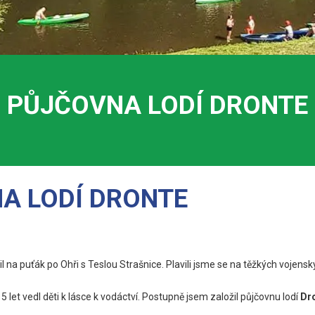
PŮJČOVNA LODÍ DRONTE
A LODÍ DRONTE
 na puťák po Ohři s Teslou Strašnice. Plavili jsme se na těžkých vojens
15 let vedl děti k lásce k vodáctví. Postupně jsem založil půjčovnu lodí
Dro