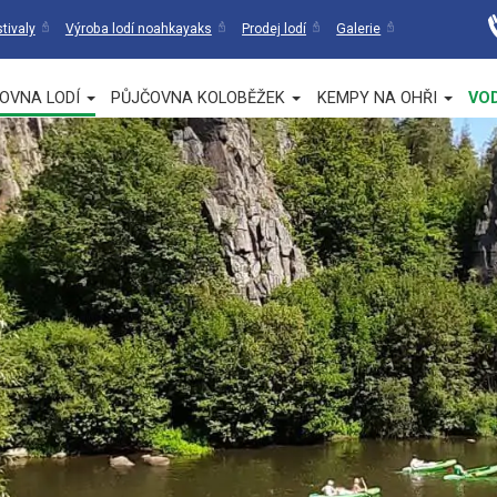
tivaly
Výroba lodí noahkayaks
Prodej lodí
Galerie
OVNA LODÍ
PŮJČOVNA KOLOBĚŽEK
KEMPY NA OHŘI
VO