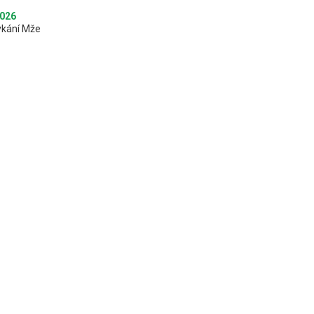
2026
ykání Mže