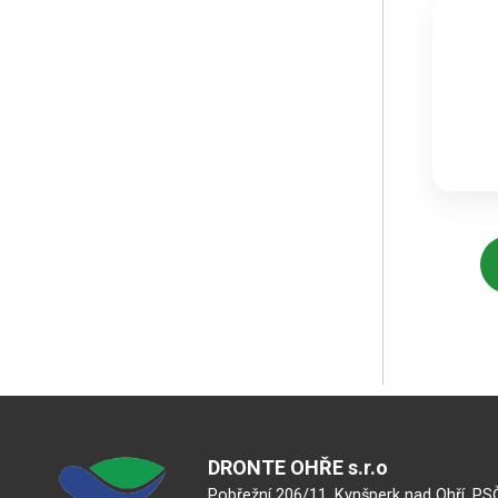
DRONTE OHŘE s.r.o
Pobřežní 206/11, Kynšperk nad Ohří, PS