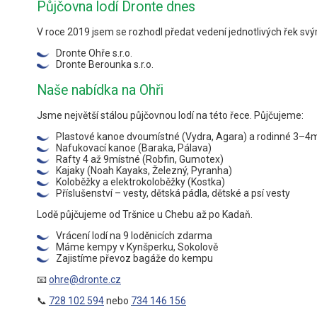
Půjčovna lodí Dronte dnes
V roce 2019 jsem se rozhodl předat vedení jednotlivých řek s
Dronte Ohře s.r.o.
Dronte Berounka s.r.o.
Naše nabídka na Ohři
Jsme největší stálou půjčovnou lodí na této řece. Půjčujeme:
Plastové kanoe dvoumístné (Vydra, Agara) a rodinné 3–4
Nafukovací kanoe (Baraka, Pálava)
Rafty 4 až 9místné (Robfin, Gumotex)
Kajaky (Noah Kayaks, Železný, Pyranha)
Koloběžky a elektrokoloběžky (Kostka)
Příslušenství – vesty, dětská pádla, dětské a psí vesty
Lodě půjčujeme od Tršnice u Chebu až po Kadaň.
Vrácení lodí na 9 loděnicích zdarma
Máme kempy v Kynšperku, Sokolově
Zajistíme převoz bagáže do kempu
📧
ohre@dronte.cz
📞
728 102 594
nebo
734 146 156