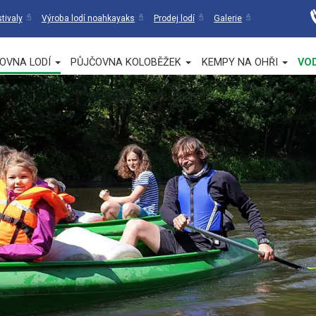
tivaly
Výroba lodí noahkayaks
Prodej lodí
Galerie
OVNA LODÍ
PŮJČOVNA KOLOBĚŽEK
KEMPY NA OHŘI
VO