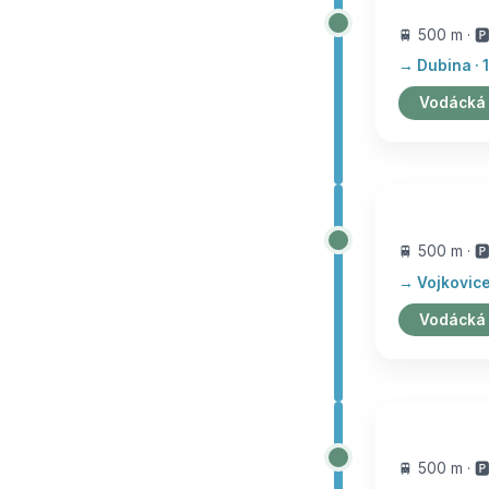
🚆 500 m · 🅿
→ Dubina · 1
Vodácká
🚆 500 m · 🅿
→ Vojkovice 
Vodácká
🚆 500 m · 🅿