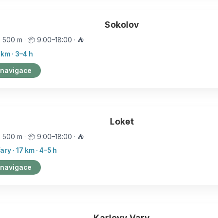
Sokolov
️ 500 m · 📦 9:00–18:00 · ⛺
 km · 3–4 h
 navigace
Loket
️ 500 m · 📦 9:00–18:00 · ⛺
ry · 17 km · 4–5 h
 navigace
Karlovy Vary