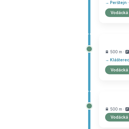
→ Perštejn ·
Vodácká
🚆 500 m · 🅿
→ Klášterec 
Vodácká
🚆 500 m · 🅿
Vodácká