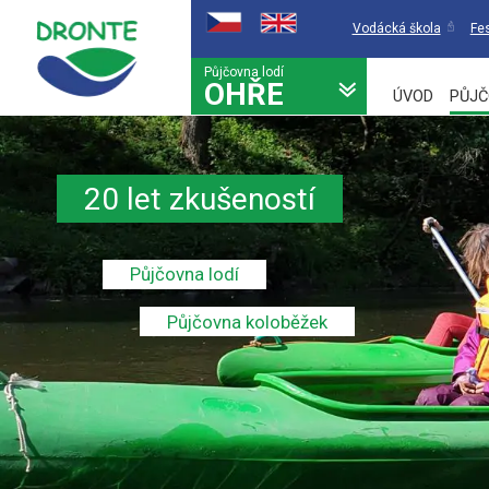
Vodácká škola
Fes
Půjčovna lodí
OHŘE
ÚVOD
PŮJČ
20 let zkušeností
Půjčovna lodí
Půjčovna koloběžek