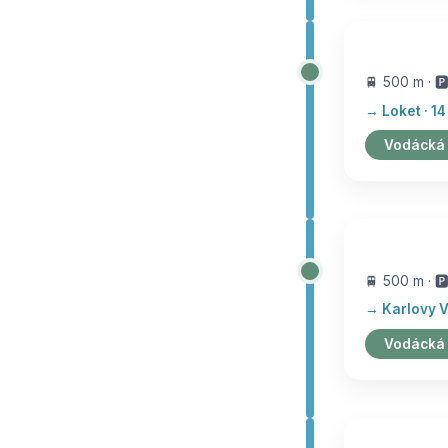
🚆 500 m · 🅿
→ Loket · 14
Vodácká
🚆 500 m · 🅿
→ Karlovy Va
Vodácká