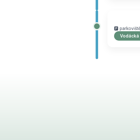
🅿️ parkoviš
Vodácká