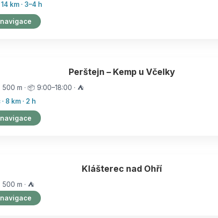
 14 km · 3–4 h
 navigace
Perštejn – Kemp u Včelky
️ 500 m · 📦 9:00–18:00 · ⛺
· 8 km · 2 h
 navigace
Klášterec nad Ohří
️ 500 m · ⛺
 navigace