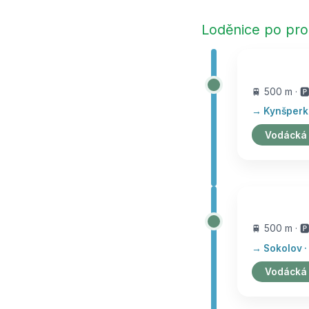
Loděnice po pro
🚆 500 m · 🅿
→ Kynšperk ·
Vodácká
🚆 500 m · 🅿
→ Sokolov · 
Vodácká