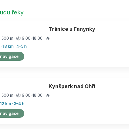
udu řeky
Tršnice u Fanynky
️ 500 m · 📦 9:00–18:00 · ⛺
 18 km · 4–5 h
 navigace
Kynšperk nad Ohří
️ 500 m · 📦 9:00–18:00 · ⛺
12 km · 3–4 h
 navigace