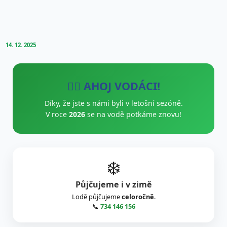
14. 12. 2025
🚣‍♂️ AHOJ VODÁCI!
Díky, že jste s námi byli v letošní sezóně.
V roce
2026
se na vodě potkáme znovu!
❄️
Půjčujeme i v zimě
Lodě půjčujeme
celoročně
.
📞
734 146 156