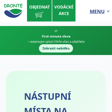
OBJEDNAT
VODÁCKÉ
MENU
AKCE
🌱
First minute sleva
– rezervujte splutí Ohře včas a ušetřete
Zobrazit nabídku
NÁSTUPNÍ
MÍSTA NA