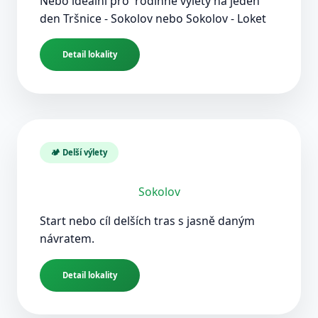
Nebo idealní pro rodinné výlety na jeden
den Tršnice - Sokolov nebo Sokolov - Loket
Detail lokality
🏕️ Delší výlety
Sokolov
Start nebo cíl delších tras s jasně daným
návratem.
Detail lokality