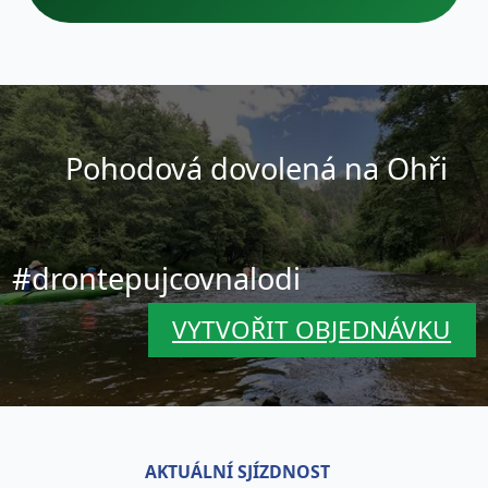
Pohodová dovolená na Ohři
#drontepujcovnalodi
VYTVOŘIT OBJEDNÁVKU
AKTUÁLNÍ SJÍZDNOST