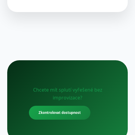
Chcete mít splutí vyřešené bez
improvizace?
Zkontrolovat dostupnost