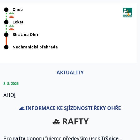
AKTUALITY
8. 8. 2026
AHOJ,
🌊 INFORMACE KE SJÍZDNOSTI ŘEKY OHŘE
🚣 RAFTY
Pro
rafty
doporučujeme především úsek
Tršnice –