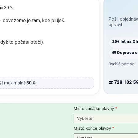
ax 30 %
Pošli objednáv
— dovezeme je tam, kde pluješ.
upravit.
20+ let na Oh
dyž to počasí otočí).
🚐 Doprava 
Rychlá pomoc:
☎️ 728 102 59
 být maximálně
30 %
.