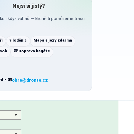
Nejsi si jistý?
ku i když váháš — klidně ti pomůžeme trasu
ři
9 loděnic
Mapa s jezy zdarma
osob
🎒 Doprava bagáže
4 • 📧
ohre@dronte.cz