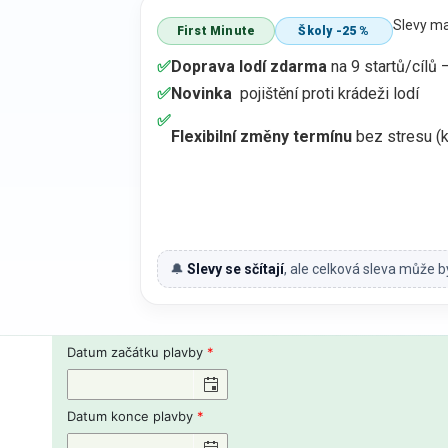
Slevy m
First Minute
Školy -25 %
✅
Doprava lodí zdarma
na 9 startů/cílů 
✅
Novinka
pojištění proti krádeži lodí
✅
Flexibilní změny termínu
bez stresu (k
🔔
Slevy se sčítají
, ale celková sleva může