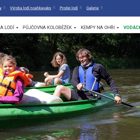
y
Výroba lodí noahkayaks
Prodej lodí
Galerie
A LODÍ
PŮJČOVNA KOLOBĚŽEK
KEMPY NA OHŘI
VODÁC