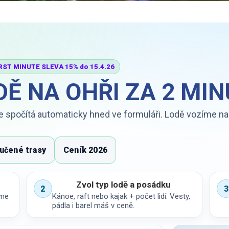
RST MINUTE SLEVA 15% do 15.4.26
Ě NA OHŘI ZA 2 MI
se spočítá automaticky hned ve formuláři. Lodě vozíme n
učené trasy
Ceník 2026
Zvol typ lodě a posádku
2
3
íme
Kánoe, raft nebo kajak + počet lidí. Vesty,
pádla i barel máš v ceně.