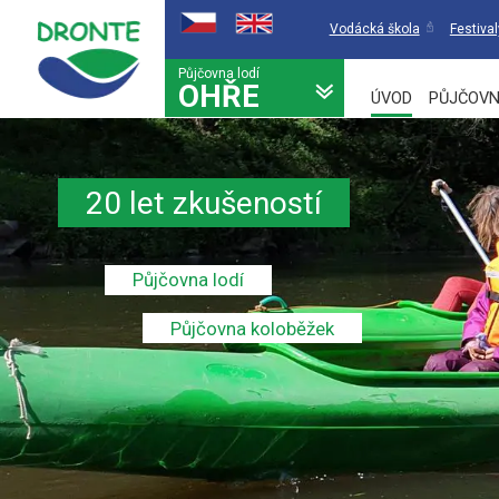
Vodácká škola
Festival
Půjčovna lodí
OHŘE
ÚVOD
PŮJČOVN
20 let zkušeností
Půjčovna lodí
Půjčovna koloběžek