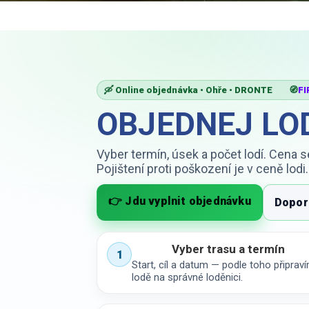
🛶 Online objednávka • Ohře • DRONTE 🧭
FI
OBJEDNEJ LOD
Vyber termín, úsek a počet lodí. Cena 
Pojištení proti poškození je v ceně lodi.
👉 Jdu vyplnit objednávku
Dopor
Vyber trasu a termín
1
Start, cíl a datum — podle toho připrav
lodě na správné loděnici.