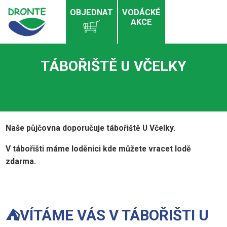
OBJEDNAT
VODÁCKÉ
AKCE
TÁBOŘIŠTĚ U VČELKY
Naše půjčovna doporučuje tábořiště U Včelky.
V tábořišti máme loděnici kde můžete vracet lodě
zdarma.
⛺VÍTÁME VÁS V TÁBOŘIŠTI U