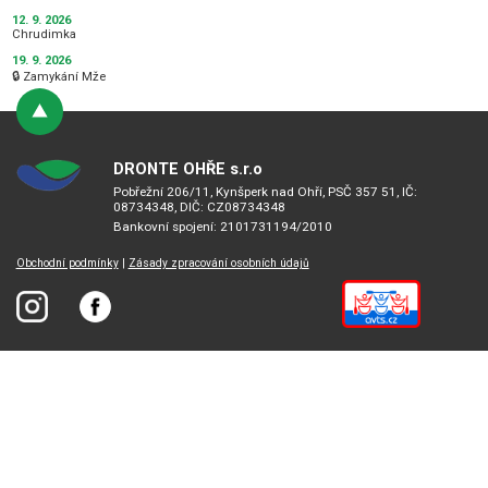
12. 9. 2026
Chrudimka
19. 9. 2026
🔒 Zamykání Mže
DRONTE OHŘE s.r.o
Pobřežní 206/11, Kynšperk nad Ohří, PSČ 357 51, IČ:
08734348, DIČ: CZ08734348
Bankovní spojení: 2101731194/2010
Obchodní podmínky
|
Zásady zpracování osobních údajů