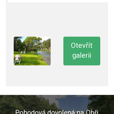
Otevřít
galerii
Pohodová dovolená na Ohři