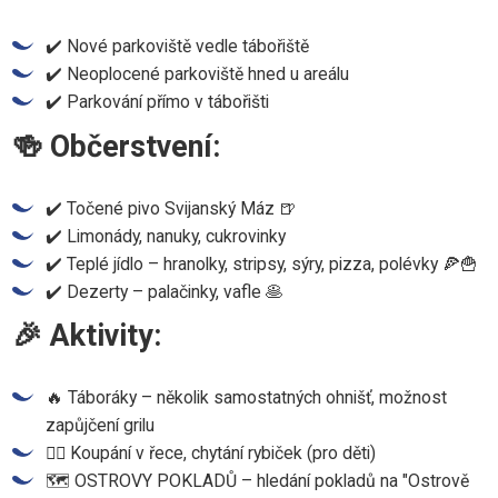
✔️ Nové parkoviště vedle tábořiště
✔️ Neoplocené parkoviště hned u areálu
✔️ Parkování přímo v tábořišti
🍻 Občerstvení:
✔️ Točené pivo Svijanský Máz 🍺
✔️ Limonády, nanuky, cukrovinky
✔️ Teplé jídlo – hranolky, stripsy, sýry, pizza, polévky 🍕🍟
✔️ Dezerty – palačinky, vafle 🥞
🎉 Aktivity:
🔥 Táboráky – několik samostatných ohnišť, možnost
zapůjčení grilu
🏊‍♂️ Koupání v řece, chytání rybiček (pro děti)
🗺️ OSTROVY POKLADŮ – hledání pokladů na "Ostrově