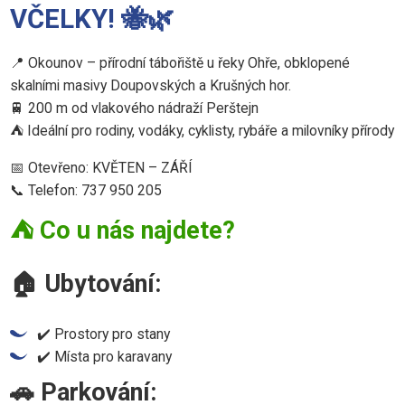
VČELKY! 🐝🌿
📍 Okounov – přírodní tábořiště u řeky Ohře, obklopené
skalními masivy Doupovských a Krušných hor.
🚆 200 m od vlakového nádraží Perštejn
⛺ Ideální pro rodiny, vodáky, cyklisty, rybáře a milovníky přírody
📅 Otevřeno: KVĚTEN – ZÁŘÍ
📞 Telefon: 737 950 205
⛺ Co u nás najdete?
🏠 Ubytování:
✔️ Prostory pro stany
✔️ Místa pro karavany
🚗 Parkování: