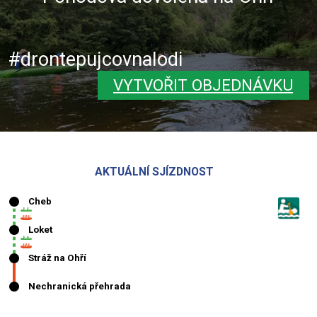
#drontepujcovnalodi
VYTVOŘIT OBJEDNÁVKU
AKTUÁLNÍ SJÍZDNOST