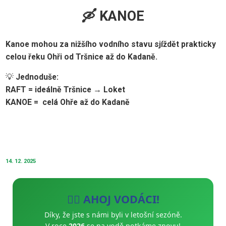
🛶 KANOE
Kanoe mohou za nižšího vodního stavu sjíždět prakticky
celou řeku Ohři od Tršnice až do Kadaně.
💡
Jednoduše:
RAFT = ideálně Tršnice → Loket
KANOE = celá Ohře až do Kadaně
14. 12. 2025
🚣‍♂️ AHOJ VODÁCI!
Díky, že jste s námi byli v letošní sezóně.
V roce
2026
se na vodě potkáme znovu!