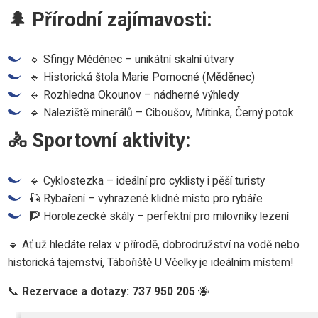
🌲 Přírodní zajímavosti:
🔹 Sfingy Měděnec – unikátní skalní útvary
🔹 Historická štola Marie Pomocné (Měděnec)
🔹 Rozhledna Okounov – nádherné výhledy
🔹 Naleziště minerálů – Ciboušov, Mítinka, Černý potok
🚴 Sportovní aktivity:
🔹 Cyklostezka – ideální pro cyklisty i pěší turisty
🎣 Rybaření – vyhrazené klidné místo pro rybáře
🧗 Horolezecké skály – perfektní pro milovníky lezení
🔹 Ať už hledáte relax v přírodě, dobrodružství na vodě nebo
historická tajemství, Tábořiště U Včelky je ideálním místem!
📞
Rezervace a dotazy: 737 950 205
🐝