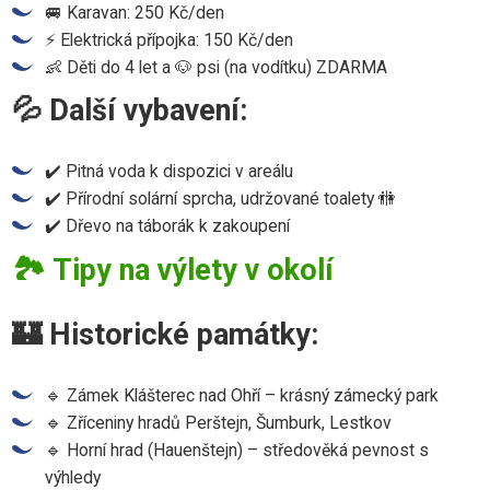
🚐 Karavan: 250 Kč/den
⚡ Elektrická přípojka: 150 Kč/den
👶 Děti do 4 let a 🐶 psi (na vodítku) ZDARMA
💦 Další vybavení:
✔️ Pitná voda k dispozici v areálu
✔️ Přírodní solární sprcha, udržované toalety 🚻
✔️ Dřevo na táborák k zakoupení
🏞 Tipy na výlety v okolí
🏰 Historické památky:
🔹 Zámek Klášterec nad Ohří – krásný zámecký park
🔹 Zříceniny hradů Perštejn, Šumburk, Lestkov
🔹 Horní hrad (Hauenštejn) – středověká pevnost s
výhledy