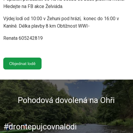
Hledejte na FB akce Želviáda.
Výdej lodí od 10:00 v Žehuni pod hrází, konec do 16:00 v
Kaníně. Délka plavby 8 km Obtížnost WWI-
Renata 605242819
Objednat lodě
Pohodová dovolená na Ohři
#drontepujcovnalodi