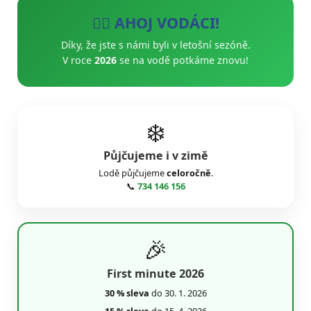
🚣‍♂️ AHOJ VODÁCI!
Díky, že jste s námi byli v letošní sezóně.
V roce
2026
se na vodě potkáme znovu!
❄️
Půjčujeme i v zimě
Lodě půjčujeme
celoročně
.
📞
734 146 156
🎉
First minute 2026
30 % sleva
do 30. 1. 2026
15 % sleva
do 15. 4. 2026