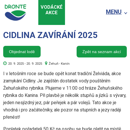
VODÁCKÉ
MENU
AKCE
CIDLINA ZAVÍRÁNÍ 2025
Objednat lodě
Zpět na seznam akcí
20. 9. 2025 - 20. 9. 2025
Žehuň - Kanín
I v letošním roce se bude opět konat tradiční Želviáda, akce
zamykání Cidliny. Je zajištěn dostatek vody pouštěním
Žehuňského rybníka. Plujeme v 11:00 od hráze Žehuňského
rybníka do Kanina. Při plavbě je několik stupňů a jízků s vývary,
jeden nesjízdný jez, pár peřejek a pár volejů. Tato akce je
vhodná i pro začátečníky, ale pozor na stupních a jezy raději
přenést!
Poplatek pořadateli 50 Kč na osobu se bude platit na místě.