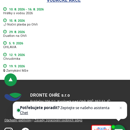
VODÁCKÉ AKCE
10. 8. 2026 - 16. 8. 2026
Hrátky s vodou 2026
15. 8. 2026
🌙 Noční plavba po Ohři
29. 8. 2026
Duatlon na Ohři
5. 9. 2026
ÚHLAVA
12. 9. 2026
Chrudimka
19. 9. 2026
🔒 Zamykání Mže
DRONTE OHŘE s.r.o
Pobřežní 206/11, Kynšperk nad Ohří, PSČ 357 51, IČ:
08734348, DIČ: CZ08734348
Potřebujete poradit?
Zeptejte se našeho asistenta
Bankovní spojení: 2101731194/2010
Chettyho
.
Obchodní podmínky
|
Zásady zpracování osobních údajů