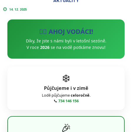
AKTUALITY
14. 12. 2025
🚣‍♂️ AHOJ VODÁCI!
Díky, že jste s námi byli v letošní sezóně.
V roce
2026
se na vodě potkáme znovu!
❄️
Půjčujeme i v zimě
Lodě půjčujeme
celoročně
.
📞
734 146 156
🎉