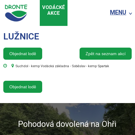
VODÁCKÉ
MENU
AKCE
LUŽNICE
Objednat lodě
Zpět na seznam akcí
Suchdol - kemp Vodácká základna - Soběslav - kemp Spartak
Objednat lodě
Pohodová dovolená na Ohři