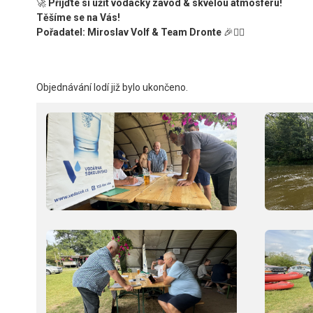
🚀
Přijďte si užít vodácký závod & skvělou atmosféru!
Těšíme se na Vás!
Pořadatel: Miroslav Volf & Team Dronte
🎉🚣‍♂️
Objednávání lodí již bylo ukončeno.