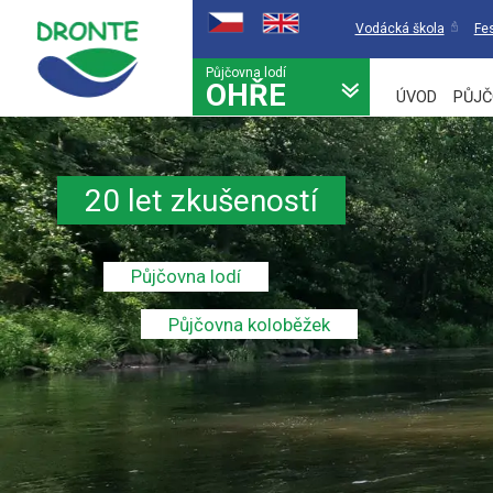
Vodácká škola
Fes
Půjčovna lodí
OHŘE
ÚVOD
PŮJČ
20 let zkušeností
Půjčovna lodí
Půjčovna koloběžek