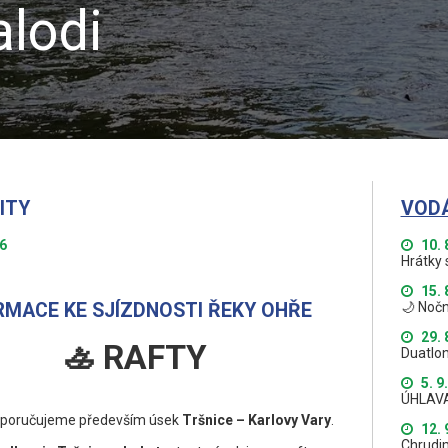
lodi
ITY
VOD
26
10. 
Hrátky 
15. 
🌙 Nočn
ORMACE KE SJÍZDNOSTI ŘEKY OHŘE
29. 
🚣 RAFTY
Duatlon
5. 9
ÚHLAV
poručujeme především úsek
Tršnice – Karlovy Vary
.
12. 
Chrudi