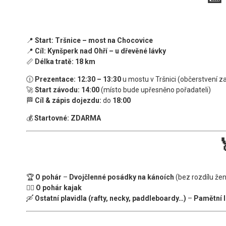
📍
Start:
Tršnice – most na Chocovice
📍
Cíl:
Kynšperk nad Ohří – u dřevěné lávky
📏
Délka tratě:
18 km
🕧
Prezentace:
12:30 – 13:30
u mostu v Tršnici (občerstvení za
🚀
Start závodu:
14:00
(místo bude upřesněno pořadateli)
🏁
Cíl & zápis dojezdu:
do
18:00
💰
Startovné:
ZDARMA
🏆
O pohár
–
Dvojčlenné posádky na kánoích
(bez rozdílu že
🚣‍♂️
O pohár kajak
🛶
Ostatní plavidla (rafty, necky, paddleboardy…)
–
Pamětní l