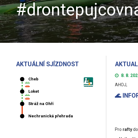
#drontepujcovna
AKTUÁLNÍ SJÍZDNOST
AKTUAL
8. 8. 20
AHOJ,
🌊 INF
Pro
rafty
do