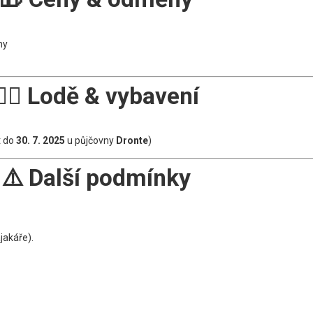
ny
🚣‍♂️
Lodě & vybavení
t do
30. 7. 2025
u půjčovny
Dronte
)
⚠️
Další podmínky
jakáře).