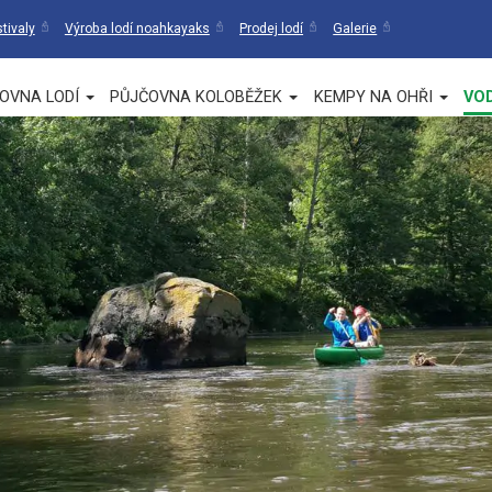
tivaly
Výroba lodí noahkayaks
Prodej lodí
Galerie
OVNA LODÍ
PŮJČOVNA KOLOBĚŽEK
KEMPY NA OHŘI
VO