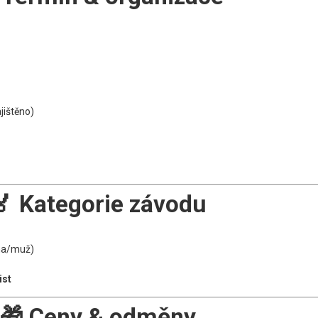
jištěno)
🏅
Kategorie závodu
na/muž)
ist
🎁
Ceny & odměny