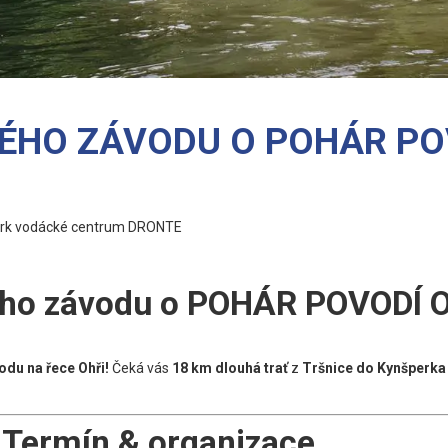
KÉHO ZÁVODU O POHÁR PO
perk vodácké centrum DRONTE
ého závodu o POHÁR POVODÍ OH
odu na řece Ohři!
Čeká vás
18 km dlouhá trať
z
Tršnice do Kynšperka

Termín & organizace