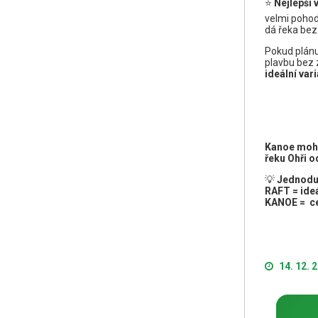
⭐
Nejlepší 
velmi pohod
dá řeka bez
Pokud plánu
plavbu bez 
ideální var
Kanoe moho
řeku Ohři o
💡
Jednodu
RAFT = ide
KANOE = ce
14. 12. 