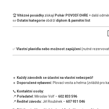
🏆
Vítězné posádky
získají
Pohár POVODÍ OHŘE
+ další odmě
📜
Ostatní kategorie
obdrží
diplom & pamětní list
✅
Vlastní plavidla nebo možnost zapůjčení
(nutné rezervova
🔹
Každý závodník se účastní na vlastní nebezpečí!
🔹
Doporučené vybavení:
Plovací vesta a helma (zvláště pro ka
📞
Kontaktní osoby:
📍
Pořadatel:
Miroslav Volf –
602 833 596
📍
Ředitel závodu:
Jiří Roubínek –
607 931 046