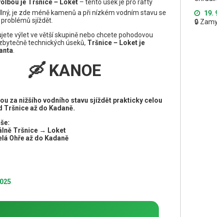
volbou je Tršnice – Loket
– tento úsek je pro rafty
lný, je zde méně kamenů a při nízkém vodním stavu se
19. 
 problémů sjíždět.
🔒 Zam
jete výlet ve větší skupině nebo chcete pohodovou
zbytečně technických úseků,
Tršnice – Loket je
ianta
.
🛶 KANOE
u za nižšího vodního stavu sjíždět prakticky celou
d Tršnice až do Kadaně.
še:
álně Tršnice → Loket
lá Ohře až do Kadaně
2025