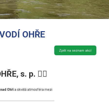
VODÍ OHŘE
Zpět na seznam akcí
ŘE, s. p.
🚣‍♂️
 nad Ohří
a skvělá atmosféra mezi