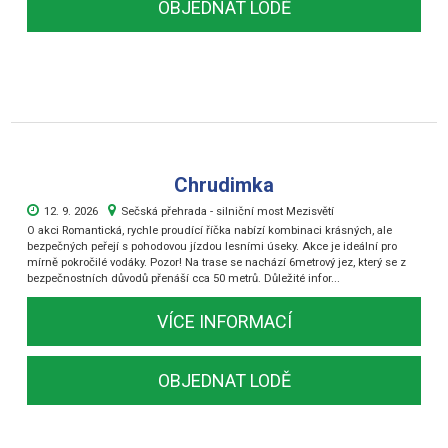
OBJEDNAT LODĚ
Chrudimka
12. 9. 2026
Sečská přehrada - silniční most Mezisvětí
O akci Romantická, rychle proudící říčka nabízí kombinaci krásných, ale
bezpečných peřejí s pohodovou jízdou lesními úseky. Akce je ideální pro
mírně pokročilé vodáky. Pozor! Na trase se nachází 6metrový jez, který se z
bezpečnostních důvodů přenáší cca 50 metrů. Důležité infor...
VÍCE INFORMACÍ
OBJEDNAT LODĚ