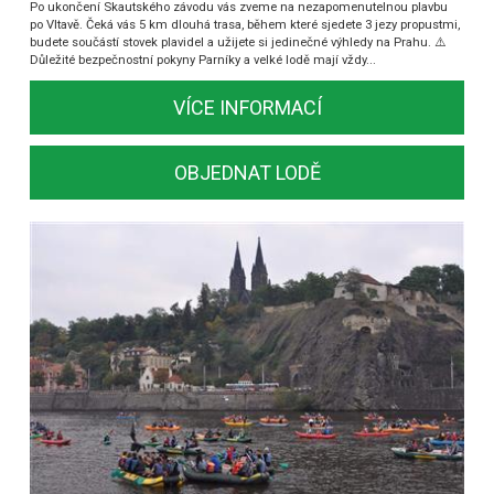
Po ukončení Skautského závodu vás zveme na nezapomenutelnou plavbu
po Vltavě. Čeká vás 5 km dlouhá trasa, během které sjedete 3 jezy propustmi,
budete součástí stovek plavidel a užijete si jedinečné výhledy na Prahu. ⚠️
Důležité bezpečnostní pokyny Parníky a velké lodě mají vždy...
VÍCE INFORMACÍ
OBJEDNAT LODĚ