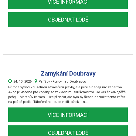
VÍCE INFORMACÍ
OBJEDNAT LODĚ
Zamykání Doubravy
24. 10. 2026
Pařížov - Ronov nad Doubravou
Příroda vytvoří kouzelnou atmosféru plavby, ale peřeje nedají nic zadarmo.
Akce je vhodná pro vodáky se základními zkušenostmi. Co vás čekáNejtěžší
peřej – Martinův kámen – lze přenést, ale byla by škoda nezískat tento zářez
na pažbě pádla ️ Táboření na louce v cíli: pátek – n...
VÍCE INFORMACÍ
OBJEDNAT LODĚ