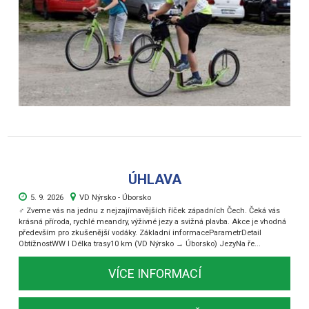
ÚHLAVA
5. 9. 2026
VD Nýrsko - Úborsko
‍♂️ Zveme vás na jednu z nejzajímavějších říček západních Čech. Čeká vás
krásná příroda, rychlé meandry, výživné jezy a svižná plavba. Akce je vhodná
především pro zkušenější vodáky. Základní informaceParametrDetail
ObtížnostWW I Délka trasy10 km (VD Nýrsko → Úborsko) JezyNa ře...
VÍCE INFORMACÍ