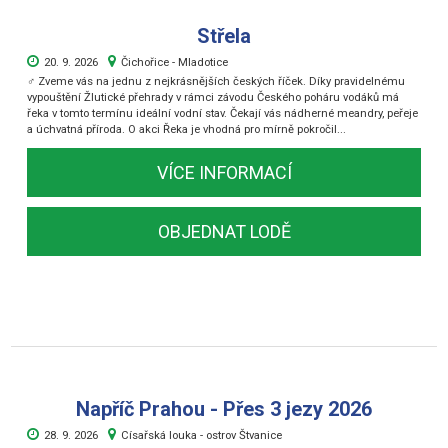
Střela
20. 9. 2026
Čichořice - Mladotice
‍♂️ Zveme vás na jednu z nejkrásnějších českých říček. Díky pravidelnému
vypouštění Žlutické přehrady v rámci závodu Českého poháru vodáků má
řeka v tomto termínu ideální vodní stav. Čekají vás nádherné meandry, peřeje
a úchvatná příroda. O akci Řeka je vhodná pro mírně pokročil...
VÍCE INFORMACÍ
OBJEDNAT LODĚ
Napříč Prahou - Přes 3 jezy 2026
28. 9. 2026
Císařská louka - ostrov Štvanice