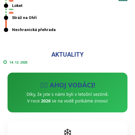
AKTUALITY
14. 12. 2025
🚣‍♂️ AHOJ VODÁCI!
Díky, že jste s námi byli v letošní sezóně.
V roce
2026
se na vodě potkáme znovu!
❄️