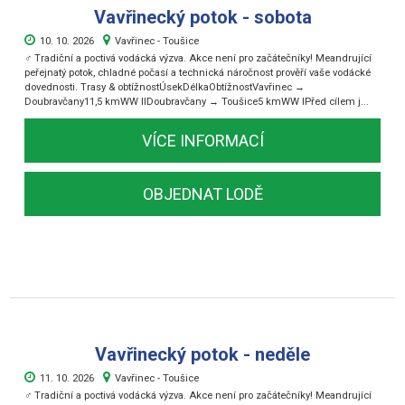
Vavřinecký potok - sobota
10. 10. 2026
Vavřinec - Toušice
‍♂️ Tradiční a poctivá vodácká výzva. Akce není pro začátečníky! Meandrující
peřejnatý potok, chladné počasí a technická náročnost prověří vaše vodácké
dovednosti. Trasy & obtížnostÚsekDélkaObtížnostVavřinec →
Doubravčany11,5 kmWW IIDoubravčany → Toušice5 kmWW IPřed cílem j...
VÍCE INFORMACÍ
OBJEDNAT LODĚ
Vavřinecký potok - neděle
11. 10. 2026
Vavřinec - Toušice
‍♂️ Tradiční a poctivá vodácká výzva. Akce není pro začátečníky! Meandrující