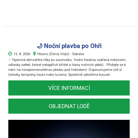
🌙 Noční plavba po Ohři
15. 8. 2026
Hlavno (Černý mlýn) - Sokolov
‍♂️ Tajemná atmosféra řeky po soumraku. Vodní hladina ozářená měsícem,
odlesky světel, šelest netopýřích křídel a hlasy nočních ptáků… Přidejte se k
nám na nezapomenutelnou plavbu pod hvězdami. Doporučujeme vzít si
čelovky, lampióny, louče nebo lucerny. Společně vytvoříme kouzel...
VÍCE INFORMACÍ
OBJEDNAT LODĚ