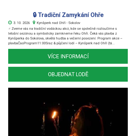
🔒 Tradiční Zamykání Ohře
3. 10. 2026
Kynšperk nad Ohří - Sokolov
‍♂️ Zveme vás na tradiční vodáckou akci, kde se společně rozloučíme s
letošní sezónou a symbolicky zamkneme řeku Ohři. Čeká vás plavba z
Kynšperka do Sokolova, skvělá hudba a večerní posezení. Program akce –
plavbaČasProgram11:00Sraz & půjčení lodí – Kynšperk nad Ohří (tá...
VÍCE INFORMACÍ
OBJEDNAT LODĚ