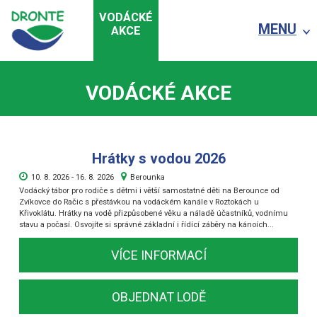
VODÁCKÉ
MENU
AKCE
VODÁCKÉ AKCE
Hrátky s vodou 2026
10. 8. 2026 - 16. 8. 2026
Berounka
Vodácký tábor pro rodiče s dětmi i větší samostatné děti na Berounce od
Zvíkovce do Račic s přestávkou na vodáckém kanále v Roztokách u
Křivoklátu. Hrátky na vodě přizpůsobené věku a náladě účastníků, vodnímu
stavu a počasí. Osvojíte si správné základní i řídící záběry na kánoích...
VÍCE INFORMACÍ
OBJEDNAT LODĚ