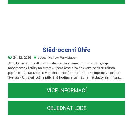
Štědrodenní Ohře
24. 12. 2026
Loket - Karlovy Vary Liapor
Ahoj kamarádi Jestli už budete přecpaní vánočním cukrovím, kapr
naporcovaný, řetězy na stromku pověšené a koledy vám polezou ušima,
pojďte si užít kouzelnou vánoční atmosféru na Ohři. Poplujeme z Lokte do
Svatošských skal, což je přibližně hodina a půl nádherné plavby zimní kra...
VÍCE INFORMACÍ
OBJEDNAT LODĚ