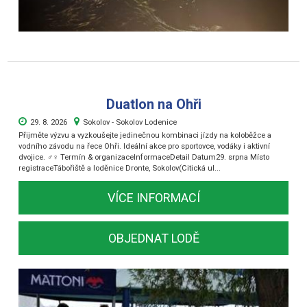
Duatlon na Ohři
29. 8. 2026
Sokolov - Sokolov Lodenice
Přijměte výzvu a vyzkoušejte jedinečnou kombinaci jízdy na koloběžce a
vodního závodu na řece Ohři. Ideální akce pro sportovce, vodáky i aktivní
dvojice. ‍♂️‍♀️ Termín & organizaceInformaceDetail Datum29. srpna Místo
registraceTábořiště a loděnice Dronte, Sokolov(Citická ul...
VÍCE INFORMACÍ
OBJEDNAT LODĚ