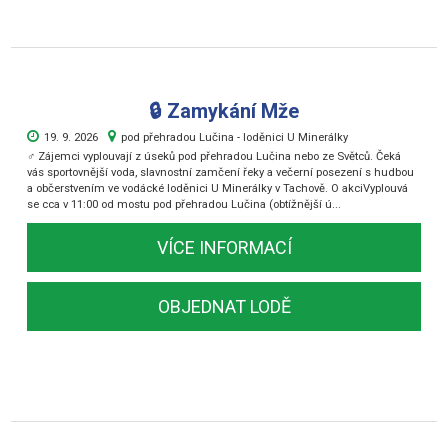
🔒 Zamykání Mže
19. 9. 2026
pod přehradou Lučina - loděnici U Minerálky
‍♂️ Zájemci vyplouvají z úseků pod přehradou Lučina nebo ze Světců. Čeká
vás sportovnější voda, slavnostní zamčení řeky a večerní posezení s hudbou
a občerstvením ve vodácké loděnici U Minerálky v Tachově. O akciVyplouvá
se cca v 11:00 od mostu pod přehradou Lučina (obtížnější ú...
VÍCE INFORMACÍ
OBJEDNAT LODĚ