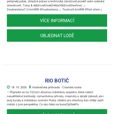
peřejnatý potok, chladné počasí a technická náročnost prověří vaše vodácké
dovednosti. Trasy & obtížnostÚsekDélkaObtížnostVavřinec →
Doubravčany11,5 kmWW IIDoubravčany → Toušice5 kmWW IPřed cílem j...
VÍCE INFORMACÍ
OBJEDNAT LODĚ
RIO BOTIČ
18. 10. 2026
Hostivařská přehrada - Císařská louka
‍♂️ Připravte se na 13,5 km dlouhou městskou expedici, která nabízí
neuvěřitelné kontrasty: romantickou přírodu, meandry a skrytá zákoutí, ale i
jezy, tunely a městskou scenérii Prahy. Ideální pro všechny, kdo chtějí zažít
město z jiné perspektivy. Co vás čeká na traseZážitekPo...