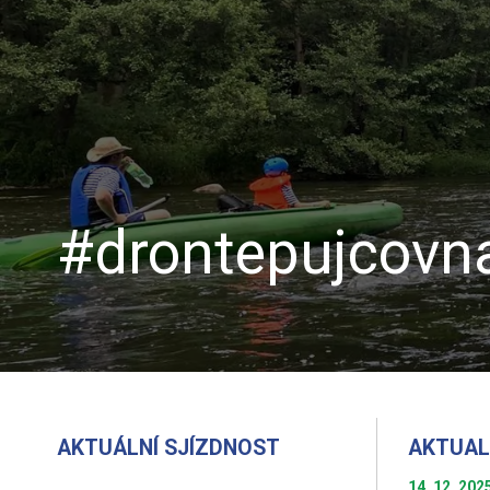
#drontepujcovna
AKTUÁLNÍ SJÍZDNOST
AKTUAL
14. 12. 202