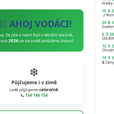
Hrátky 
15. 8. 
🌙 Nočn
🚣‍♂️ AHOJ VODÁCI!
29. 8. 
Duatlon
ky, že jste s námi byli v letošní sezóně.
5. 9. 2
ÚHLAV
roce
2026
se na vodě potkáme znovu!
12. 9. 
Chrudi
19. 9. 
🔒 Zam
❄️
Půjčujeme i v zimě
Lodě půjčujeme
celoročně
.
📞
734 146 156