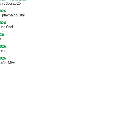
s vodou 2026
2026
í plavba po Ohři
2026
 na Ohři
026
A
2026
mka
2026
ykání Mže