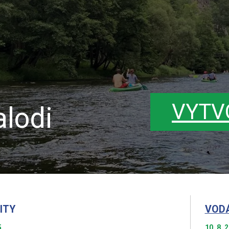
VYTV
lodi
ITY
VOD
5
10. 8. 