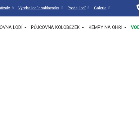
tivaly
Výroba lodí noahkayaks
Prodej lodí
Galerie
OVNA LODÍ
PŮJČOVNA KOLOBĚŽEK
KEMPY NA OHŘI
VO