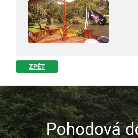
ZPĚT
Pohodová do