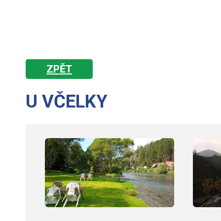
ZPĚT
U VČELKY