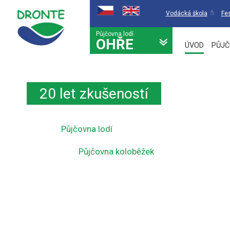
Vodácká škola
Fes
Půjčovna lodí
OHŘE
ÚVOD
PŮJČ
20 let zkušeností
Půjčovna lodí
Půjčovna koloběžek