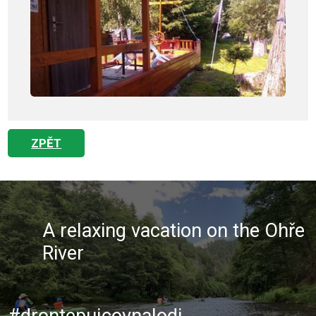
ZPĚT
A relaxing vacation on the Ohře
River
#drontepujcovnalodi