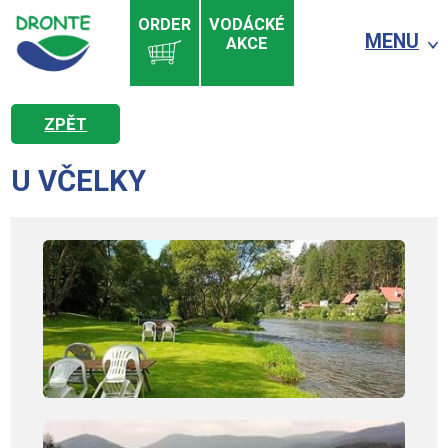
ORDER
VODÁCKÉ
MENU
AKCE
ZPĚT
U VČELKY