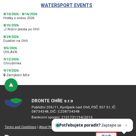
WATERSPORT EVENTS
8/10/2026 - 8/16/2026
Hrátky s vodou 2026
8/15/2026
🌙 Noční plavba po Ohři
8/29/2026
Duatlon na Ohři
9/5/2026
ÚHLAVA
9/12/2026
Chrudimka
9/19/2026
🔒 Zamykání Mže
DRONTE OHŘE s.r.o
Pobřežní 206/11, Kynšperk nad Ohří, PSČ 357 51, IČ:
08734348, DIČ: CZ08734348
Bankovní spojení: 2101731194/2010
Potřebujete poradit?
Zeptejte se našeho asistenta
Chettyho
Terms and Conditions
|
About Personal Data Processing Principles