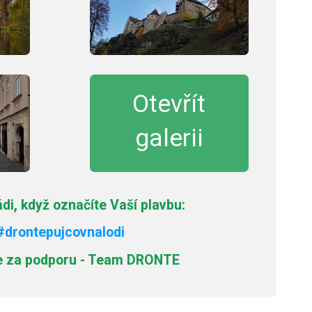
Otevřít
galerii
i, když označíte Vaší plavbu:
#drontepujcovnalodi
 za podporu - Team DRONTE