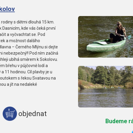
kolov
 rodiny s dětmi dlouhá 15 km.
k Dasnicím, kde vás čeká první
čit a vyčvachtat se. Pod
ízek a možnost dalšího
Hlavna – Černého Mlýnu si dejte
lmi nebezpečný!! Pod ním začíná
ychleji ubíhá směrem k Sokolovu.
ém břehu v půjčovně lodí a
a 11 hodinou. Cíl plavby je u
d soutokem s řekou Svatavou na
ou a jít na nedaleké
objednat
Budeme rád