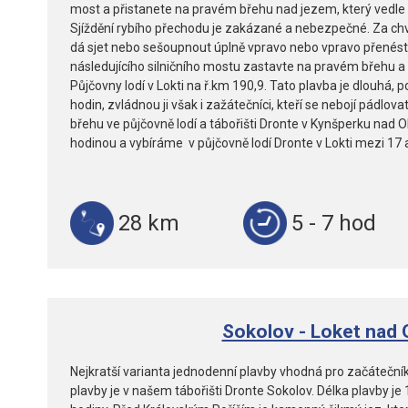
most a přistanete na pravém břehu nad jezem, který vedle
Sjíždění rybího přechodu je zakázané a nebezpečné. Za chvíl
dá sjet nebo sešoupnout úplně vpravo nebo vpravo přenést po 
následujícího silničního mostu zastavte na pravém břehu a
Půjčovny lodí v Lokti na ř.km 190,9. Tato plavba je dlouhá, 
hodin, zvládnou ji však i zažátečníci, kteří se nebojí pádl
břehu ve půjčovně lodí a tábořišti Dronte v Kynšperku nad Oh
hodinou a vybíráme v půjčovně lodí Dronte v Lokti mezi 17 
28 km
5 - 7 hod
Sokolov - Loket nad 
Nejkratší varianta jednodenní plavby vhodná pro začátečník
plavby je v našem tábořišti Dronte Sokolov. Délka plavby je 1