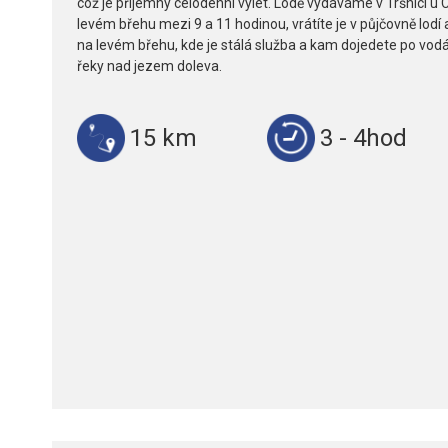
což je příjemný celodenní výlet. Lodě vydáváme v Tršnici u 
levém břehu mezi 9 a 11 hodinou, vrátíte je v půjčovně lodí 
na levém břehu, kde je stálá služba a kam dojedete po vod
řeky nad jezem doleva.
15 km
3 - 4hod