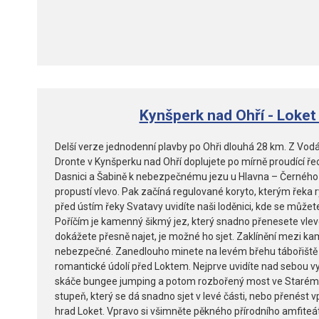
Kynšperk nad Ohří - Loket
Delší verze jednodenní plavby po Ohři dlouhá 28 km. Z Vod
Dronte v Kynšperku nad Ohří doplujete po mírně proudící řec
Dasnici a Šabině k nebezpečnému jezu u Hlavna – Černého 
propustí vlevo. Pak začíná regulované koryto, kterým řeka r
před ústím řeky Svatavy uvidíte naši loděnici, kde se můžet
Poříčím je kamenný šikmý jez, který snadno přenesete vlev
dokážete přesně najet, je možné ho sjet. Zaklínění mezi ka
nebezpečné. Zanedlouho minete na levém břehu tábořiště 
romantické údolí před Loktem. Nejprve uvidíte nad sebou vy
skáče bungee jumping a potom rozbořený most ve Starém S
stupeň, který se dá snadno sjet v levé části, nebo přenést vp
hrad Loket. Vpravo si všimněte pěkného přírodního amfiteá