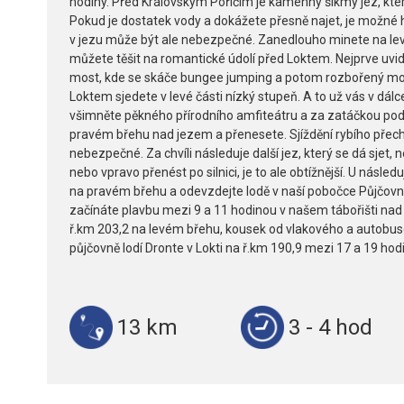
hodiny. Před Královským Poříčím je kamenný šikmý jez, kte
Pokud je dostatek vody a dokážete přesně najet, je možné 
v jezu může být ale nebezpečné. Zanedlouho minete na lev
můžete těšit na romantické údolí před Loktem. Nejprve uvid
most, kde se skáče bungee jumping a potom rozbořený mo
Loktem sjedete v levé části nízký stupeň. A to už vás v dálc
všimněte pěkného přírodního amfiteátru a za zatáčkou pod
pravém břehu nad jezem a přenesete. Sjíždění rybího přec
nebezpečné. Za chvíli následuje další jez, který se dá sjet
nebo vpravo přenést po silnici, je to ale obtížnější. U násled
na pravém břehu a odevzdejte lodě v naší pobočce Půjčovny 
začínáte plavbu mezi 9 a 11 hodinou v našem tábořišti na
ř.km 203,2 na levém břehu, kousek od vlakového a autobus
půjčovně lodí Dronte v Lokti na ř.km 190,9 mezi 17 a 19 hod
13 km
3 - 4 hod