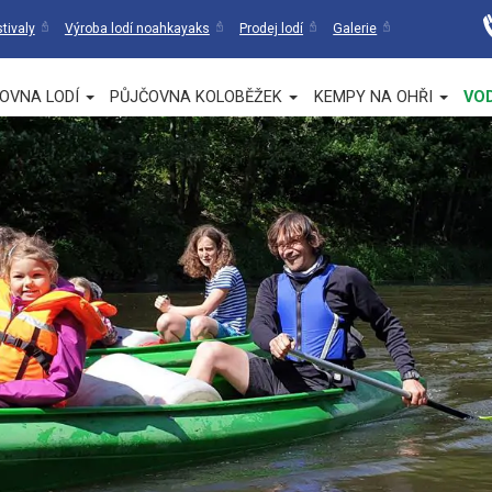
tivaly
Výroba lodí noahkayaks
Prodej lodí
Galerie
OVNA LODÍ
PŮJČOVNA KOLOBĚŽEK
KEMPY NA OHŘI
VO