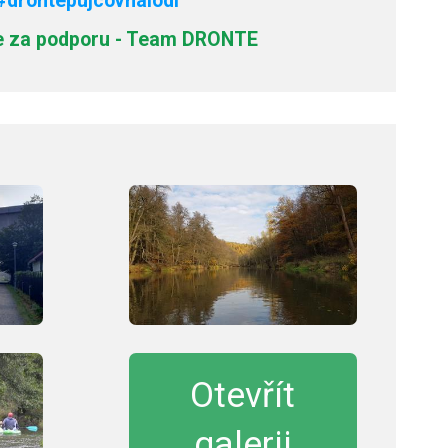
#drontepujcovnalodi
 za podporu - Team DRONTE
Otevřít
galerii