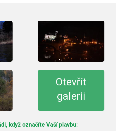
Otevřít
galerii
i, když označíte Vaší plavbu: