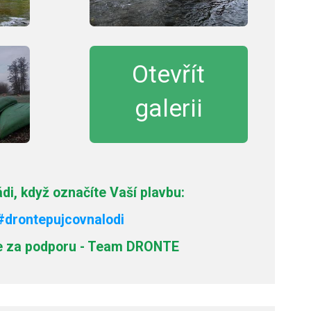
Otevřít
galerii
i, když označíte Vaší plavbu:
#drontepujcovnalodi
 za podporu - Team DRONTE