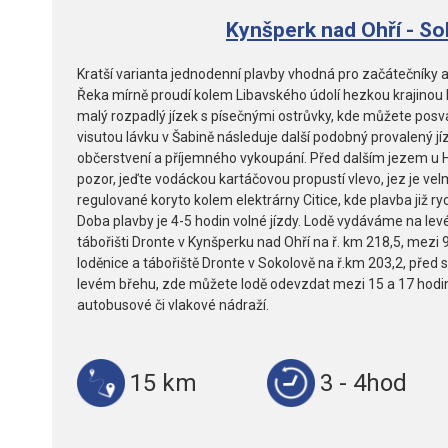
Kynšperk nad Ohří - So
Kratší varianta jednodenní plavby vhodná pro začátečníky a
Řeka mírně proudí kolem Libavského údolí hezkou krajinou 
malý rozpadlý jízek s písečnými ostrůvky, kde můžete posva
visutou lávku v Šabině následuje další podobný provalený j
občerstvení a příjemného vykoupání. Před dalším jezem u 
pozor, jeďte vodáckou kartáčovou propustí vlevo, jez je ve
regulované koryto kolem elektrárny Citice, kde plavba již r
Doba plavby je 4-5 hodin volné jízdy. Lodě vydáváme na lev
tábořišti Dronte v Kynšperku nad Ohří na ř. km 218,5, mezi 9 
loděnice a tábořiště Dronte v Sokolově na ř.km 203,2, pře
levém břehu, zde můžete lodě odevzdat mezi 15 a 17 hodin
autobusové či vlakové nádraží.
15 km
3 - 4hod