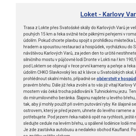
Loket - Karlovy Va
Trasa z Lokte přes Svatošské skály do Karlových Varů je vel
pouhých 15 km a řeka svižně teče pěknými peřejemi v roma
údolím. Pokud chcete plavbu spojit s prohlídkou městečka 
hradem a spoustou restaurací a hospůdek, vycházkou do S
návštěvou Karlových Varů, za jeden den to určitě nestihne
silničního mostu v půjčovně lodí Dronte v Lokti na ř.km 190,
pod Loktem se objevují v řece první kameny a peřeje a ře
údolím CHKO Slavkovský les až k lávce u Svatošských skal, kd
prohlédnout skalní město, případně se
občerstvit v hospů
pravém břehu. Dále již řeka zvolní a to vás již vítají Karlovy
mostem vás čeká trocha pádlování k Tuhnickému jezu. Tent
do mírumilovného beránka. Šlajsnu najdete u levého břehu,
tak, aby jí mohly použít při svém putování ryby. Ke šlajsně s
ostrovem, který je před jezem, uhnete do levého ramene a 
potřebujete. Pod jezem řeka nabírá opět na rychlosti, ještě
sledujte cedule na levém břehu, u spálené loděnice lodě m
Je zde zastávka autobusu a nedaleko obchod Kaufland. Pokud