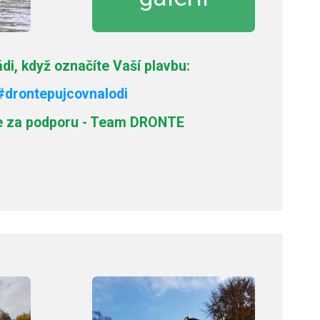
i, když označíte Vaší plavbu:
#drontepujcovnalodi
 za podporu - Team DRONTE