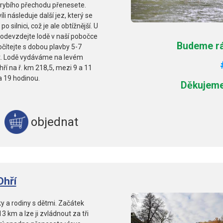
 rybího přechodu přenesete.
i následuje další jez, který se
silnici, což je ale obtížnější. U
 odevzdejte lodě v naší pobočce
Budeme rád
počítejte s dobou plavby 5-7
ovat. Lodě vydáváme na levém
ří na ř. km 218,5, mezi 9 a 11
a 19 hodinou.
Děkujeme
objednat
Ohří
y a rodiny s dětmi. Začátek
3 km a lze ji zvládnout za tři