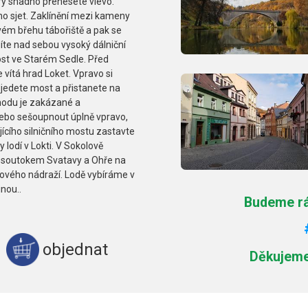
rý snadno přenesete vlevo.
ho sjet. Zaklínění mezi kameny
ém břehu tábořiště a pak se
íte nad sebou vysoký dálniční
st ve Starém Sedle. Před
e vítá hrad Loket. Vpravo si
jedete most a přistanete na
hodu je zakázané a
, nebo sešoupnout úplně vpravo,
ujícího silničního mostu zastavte
lodí v Lokti. V Sokolově
d soutokem Svatavy a Ohře na
ového nádraží. Lodě vybíráme v
inou..
Budeme rád
objednat
Děkujeme