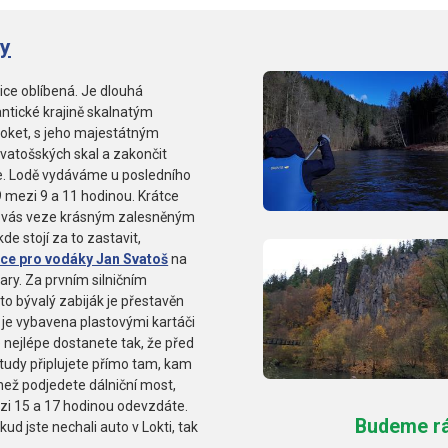
ry
ice oblíbená. Je dlouhá
ntické krajině skalnatým
Loket, s jeho majestátným
vatošských skal a zakončit
te. Lodě vydáváme u posledního
9 mezi 9 a 11 hodinou. Krátce
ka vás veze krásným zalesněným
e stojí za to zastavit,
dce pro vodáky Jan Svatoš
na
 Vary. Za prvním silničním
o bývalý zabiják je přestavěn
 je vybavena plastovými kartáči
e nejlépe dostanete tak, že před
tudy připlujete přímo tam, kam
 než podjedete dálniční most,
ezi 15 a 17 hodinou odevzdáte.
Budeme rád
 jste nechali auto v Lokti, tak