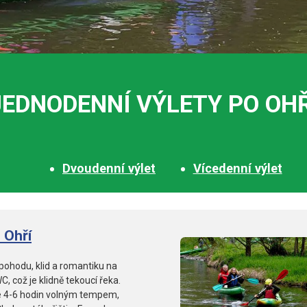
JEDNODENNÍ VÝLETY PO OHŘ
Dvoudenní výlet
Vícedenní výlet
 Ohří
í pohodu, klid a romantiku na
, což je klidně tekoucí řeka.
 je 4-6 hodin volným tempem,