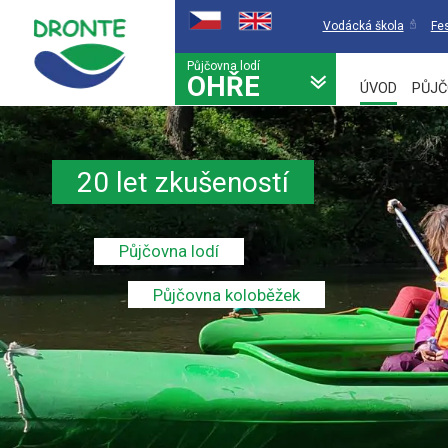
Vodácká škola
Fes
Půjčovna lodí
OHŘE
ÚVOD
PŮJČ
20 let zkušeností
Půjčovna lodí
Půjčovna koloběžek