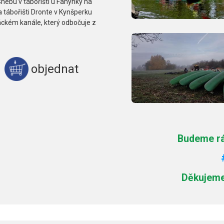
Chebu v tábořišti u Fanynky na
a tábořišti Dronte v Kynšperku
áckém kanále, který odbočuje z
objednat
Budeme rád
Děkujeme