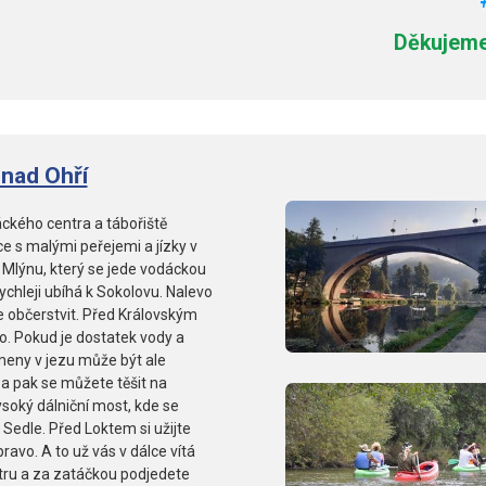
Děkujeme
 nad Ohří
áckého centra a tábořiště
e s malými peřejemi a jízky v
Mlýnu, který se jede vodáckou
ychleji ubíhá k Sokolovu. Nalevo
e občerstvit. Před Královským
o. Pokud je dostatek vody a
meny v jezu může být ale
a pak se můžete těšit na
soký dálniční most, kde se
edle. Před Loktem si užijte
ravo. A to už vás v dálce vítá
tru a za zatáčkou podjedete