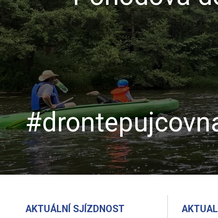
#drontepujcovna
AKTUÁLNÍ SJÍZDNOST
AKTUAL