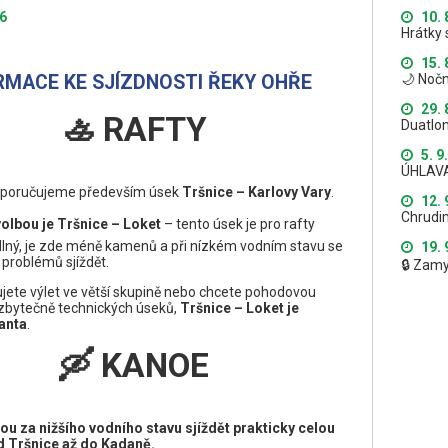
26
10. 
Hrátky 
15. 
🌙 Nočn
ORMACE KE SJÍZDNOSTI ŘEKY OHŘE
29. 
🚣 RAFTY
Duatlon
5. 9
ÚHLAV
poručujeme především úsek
Tršnice – Karlovy Vary
.
12. 
Chrudi
volbou je Tršnice – Loket
– tento úsek je pro rafty
lný, je zde méně kamenů a při nízkém vodním stavu se
19. 
 problémů sjíždět.
🔒 Zam
jete výlet ve větší skupině nebo chcete pohodovou
zbytečně technických úseků,
Tršnice – Loket je
ianta
.
🛶 KANOE
u za nižšího vodního stavu sjíždět prakticky celou
d Tršnice až do Kadaně.