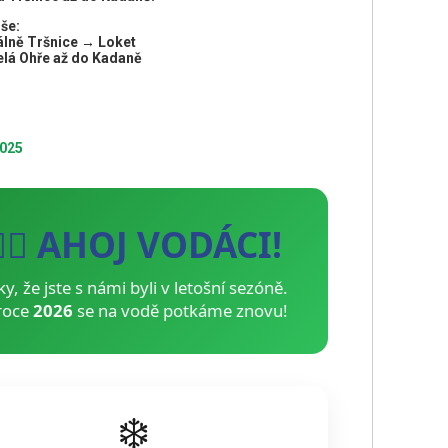
še:
álně Tršnice → Loket
lá Ohře až do Kadaně
2025
🚣‍♂️ AHOJ VODÁCI!
ky, že jste s námi byli v letošní sezóně.
roce
2026
se na vodě potkáme znovu!
❄️