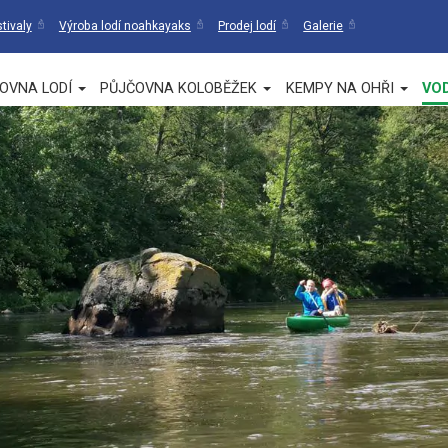
tivaly
Výroba lodí noahkayaks
Prodej lodí
Galerie
OVNA LODÍ
PŮJČOVNA KOLOBĚŽEK
KEMPY NA OHŘI
VO