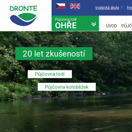
Vodácká škola
Fes
Půjčovna lodí
OHŘE
ÚVOD
PŮJČ
20 let zkušeností
Půjčovna lodí
Půjčovna koloběžek