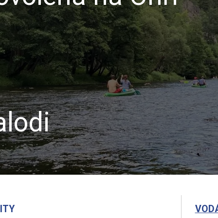
lodi
ITY
VOD