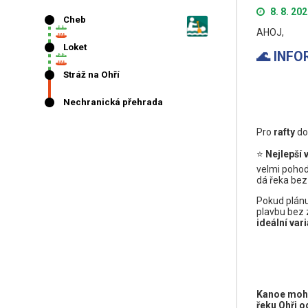
8. 8. 20
AHOJ,
🌊 INF
Pro
rafty
do
⭐
Nejlepší 
velmi pohod
dá řeka bez
Pokud plánu
plavbu bez 
ideální var
Kanoe moho
řeku Ohři o