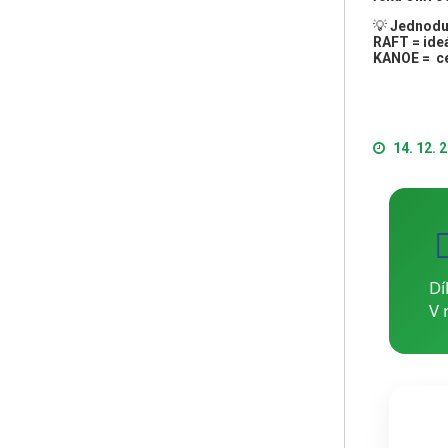
💡
Jednodu
RAFT = ide
KANOE = ce
14. 12. 
Dí
V 