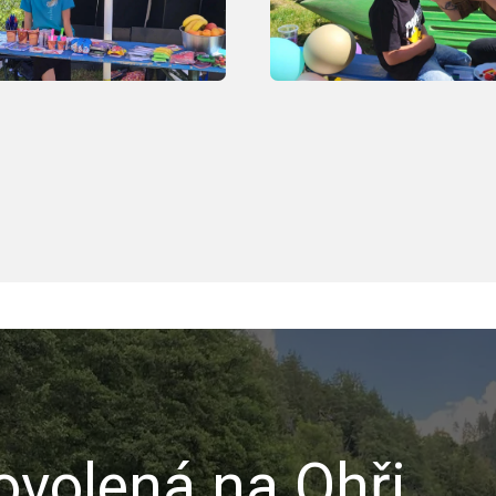
volená na Ohři