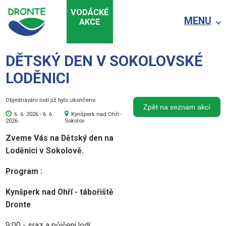
VODÁCKÉ
MENU
AKCE
DĚTSKÝ DEN V SOKOLOVSKÉ
LODĚNICI
Objednávání lodí již bylo ukončeno.
Zpět na seznam akcí
6. 6. 2026 - 6. 6.
Kynšperk nad Ohří -
2026
Sokolov
Zveme Vás na Dětský den na
Loděnici v Sokolově.
Program :
Kynšperk nad Ohří - tábořiště
Dronte
9:00 - sraz a půjčení lodí