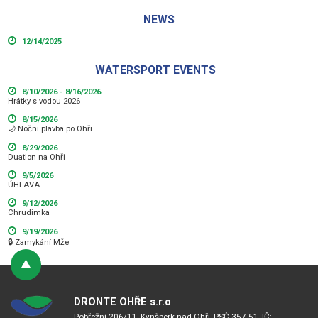
NEWS
12/14/2025
WATERSPORT EVENTS
8/10/2026 - 8/16/2026
Hrátky s vodou 2026
8/15/2026
🌙 Noční plavba po Ohři
8/29/2026
Duatlon na Ohři
9/5/2026
ÚHLAVA
9/12/2026
Chrudimka
9/19/2026
🔒 Zamykání Mže
DRONTE OHŘE s.r.o
Pobřežní 206/11, Kynšperk nad Ohří, PSČ 357 51, IČ: