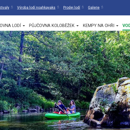
tivaly
Výroba lodí noahkayaks
Prodej lodí
Galerie
OVNA LODÍ
PŮJČOVNA KOLOBĚŽEK
KEMPY NA OHŘI
VO