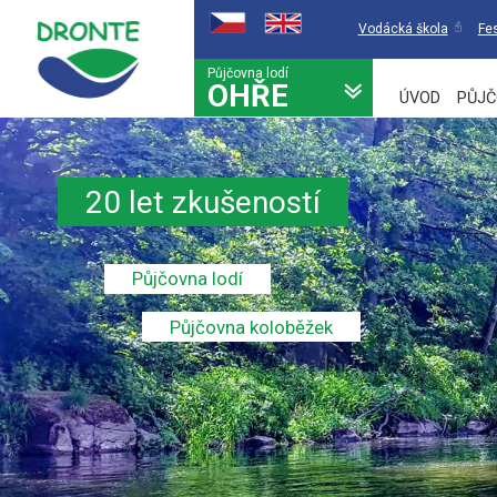
Vodácká škola
Fes
Půjčovna lodí
OHŘE
ÚVOD
PŮJČ
20 let zkušeností
Půjčovna lodí
Půjčovna koloběžek