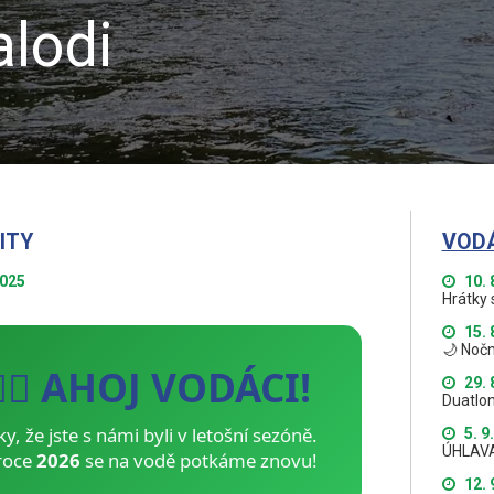
lodi
ITY
VOD
2025
10. 
Hrátky 
15. 
🌙 Nočn
🚣‍♂️ AHOJ VODÁCI!
29. 
Duatlon
ky, že jste s námi byli v letošní sezóně.
5. 9
ÚHLAV
roce
2026
se na vodě potkáme znovu!
12. 