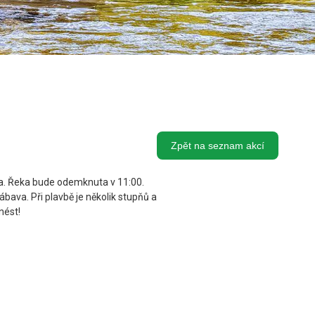
Zpět na seznam akcí
íka. Řeka bude odemknuta v 11:00.
ava. Při plavbě je několik stupňů a
nést!