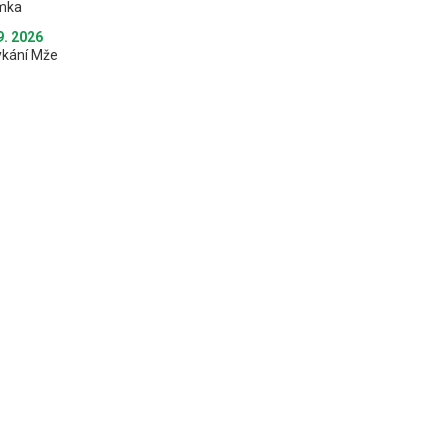
mka
9. 2026
ykání Mže