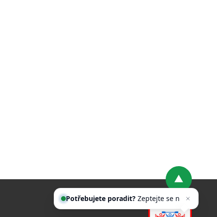
Potřebujete poradit?
Zeptejte se
našeho asistenta
Chettyho
.