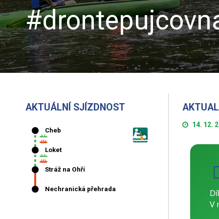
#drontepujcovna
AKTUÁLNÍ SJÍZDNOST
AKTUAL
14. 12. 
Dí
V 