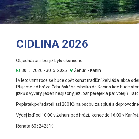
CIDLINA 2026
Objednávání lodí již bylo ukončeno.
30. 5. 2026 - 30. 5. 2026
Žehuň - Kanín
I v letošním roce se bude opět konat tradiční Želviáda, akce 
Plujeme od hráze Žehuňského rybníka do Kanina kde bude stanov
jízků s vývary, jeden nesjízdný jez, pár peřejek a pár volejů. Tat
Poplatek pořadateli asi 200 Kč na osobu za splutí a doprovodné 
Výdej lodí od 10:00 v Žehuni pod hrází, konec do 16:00 v Kanín
Renata 605242819