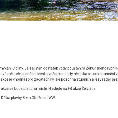
odemykání Cidliny. Je zajištěn dostatek vody pouštěním Žehuňského rybn
é městečko, občerstvení a večer koncerty několika skupin a taneční záb
o akce je vhodná i pro začátečníky, ale pozor na stupních a jezy raději pře
akce se bude platit na místě. Hledejte na FB akce Želviáda.
ě. Délka plavby 8 km Obtížnost WWI-