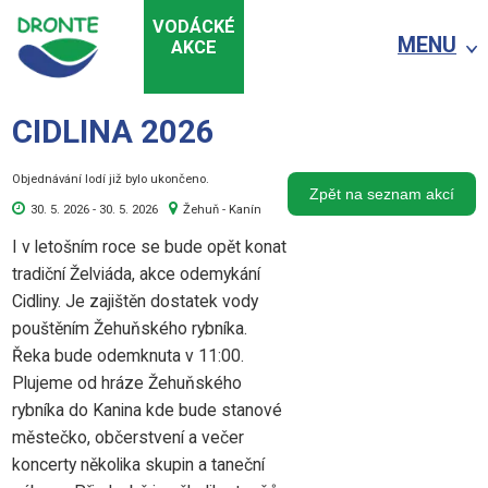
VODÁCKÉ
MENU
AKCE
CIDLINA 2026
Objednávání lodí již bylo ukončeno.
Zpět na seznam akcí
30. 5. 2026 - 30. 5. 2026
Žehuň - Kanín
I v letošním roce se bude opět konat
tradiční Želviáda, akce odemykání
Cidliny. Je zajištěn dostatek vody
pouštěním Žehuňského rybníka.
Řeka bude odemknuta v 11:00.
Plujeme od hráze Žehuňského
rybníka do Kanina kde bude stanové
městečko, občerstvení a večer
koncerty několika skupin a taneční