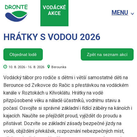
VODÁCKÉ
MENU
AKCE
HRÁTKY S VODOU 2026
Objednat lodě
Zpět na seznam akcí
10. 8. 2026 - 16. 8. 2026
Berounka
Vodácký tábor pro rodiče s dětmi i větší samostatné děti na
Berounce od Zvíkovce do Račic s přestávkou na vodáckém
kanále v Roztokách u Křivoklátu. Hrátky na vodě
přizpůsobené věku a náladě účastníků, vodnímu stavu a
počasí. Osvojíte si správné základní i řídící záběry na kánoích i
kajacích. Naučíte se přejíždět proud, vyjíždět do proudu a
přistávat. Dozvíte se základní zásady bezpečné jízdy na
vodě, objíždění překážek, rozpoznání nebezpečných míst,