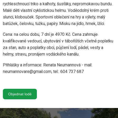
rychleschnoucí triko a kalhoty, šusťáky, nepromokavou bundu.
Malé děti vlastní cyklistickou helmu. Voděodolný krém proti
slunci, klobouček. Sportovní oblečení na hry a výlety, malý
batůžek, čelovku, tužku, papíry. Misku na jídlo, hrnek, lžíci.
Cena: na celou dobu, 7 dní je 4970 Kč. Cena zahrnuje
kvalifikované vedoucí, ubytování v tábořištích včetně poplatku
za stan, auto a poplatky obci, půjčení lodí, pádel, vesty a
helmy, stravu, pronájem vodáckého kanálu.
Přihlášky a informace: Renata Neumannová - mail:
neumannovare@gmail.com, tel.: 604 737 687
Objednat lodě