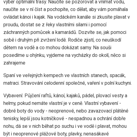
výběr optimální trasy. Naučíte se pozorovat a vnímat vodu,
naučíte se v ní číst a pochopíte, co dělat, aby vám pomáhala
ovládat kánoi i kajak. Na vodáckém kanále si zkusíte plavat v
proudu, dostat se z řeky vlastními silami i pomocí
záchranných pomůcek a kamarádů. Dozvíte se, jak pomoci
sobě i druhým při zvržení lodě. Rodiče zjistí, co neuškodí
dětem na vodě a co mohou dokázat samy. Na souši
posedíme u ohýnku, vyjdeme na vycházky do okolí, něco si
zahrajeme
Spaní ve veřejných kempech ve vlastních stanech, spacák,
matraci. Stravování celodenní společné, vaření v polní kuchyni.
Vybavení: Půjčení raftů, kánoí, kajaků, pádel, plovací vesty a
helmy, pokud nemáte vlastní je v ceně. Vlastní vybavení -
dobré boty do vody - neoprenové, nebo zavazovací plátěné
tenisky, lepší jsou kotníčkové - nespadnou a ochrání dobře
nohu, dá se v nich běhat po suchu i ve vodě i plavat, mohou
být i neoprenové plážové boty, plavky, nenasákavé