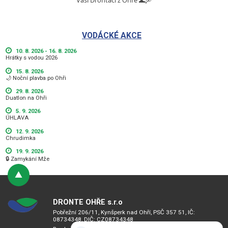
Vaši Drontáci z Ohře 🌊🛶
VODÁCKÉ AKCE
10. 8. 2026 - 16. 8. 2026
Hrátky s vodou 2026
15. 8. 2026
🌙 Noční plavba po Ohři
29. 8. 2026
Duatlon na Ohři
5. 9. 2026
ÚHLAVA
12. 9. 2026
Chrudimka
19. 9. 2026
🔒 Zamykání Mže
DRONTE OHŘE s.r.o
Pobřežní 206/11, Kynšperk nad Ohří, PSČ 357 51, IČ:
08734348, DIČ: CZ08734348