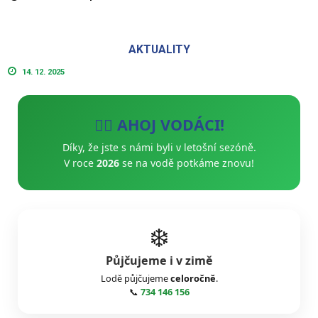
AKTUALITY
14. 12. 2025
🚣‍♂️ AHOJ VODÁCI!
Díky, že jste s námi byli v letošní sezóně.
V roce
2026
se na vodě potkáme znovu!
❄️
Půjčujeme i v zimě
Lodě půjčujeme
celoročně
.
📞
734 146 156