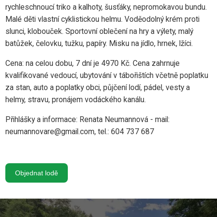
rychleschnoucí triko a kalhoty, šusťáky, nepromokavou bundu.
Malé děti vlastní cyklistickou helmu. Voděodolný krém proti
slunci, klobouček. Sportovní oblečení na hry a výlety, malý
batůžek, čelovku, tužku, papíry. Misku na jídlo, hrnek, lžíci.
Cena: na celou dobu, 7 dní je 4970 Kč. Cena zahrnuje
kvalifikované vedoucí, ubytování v tábořištích včetně poplatku
za stan, auto a poplatky obci, půjčení lodí, pádel, vesty a
helmy, stravu, pronájem vodáckého kanálu.
Přihlášky a informace: Renata Neumannová - mail:
neumannovare@gmail.com, tel.: 604 737 687
Objednat lodě