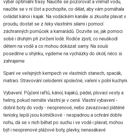
výběr optimální trasy. Naučíte se pozorovat a vnímat vodu,
naučíte se v ní číst a pochopíte, co dělat, aby vám pomáhala
ovládat kánoi i kajak. Na vodáckém kanále si zkusíte plavat v
proudu, dostat se z řeky vlastními silami i pomocí
záchranných pomůcek a kamarádů. Dozvíte se, jak pomoci
sobě i druhým při zvržení lodě. Rodiče zjistí, co neuškodí
dětem na vodě a co mohou dokázat samy. Na souši
posedíme u ohýnku, vyjdeme na vycházky do okolí, něco si
zahrajeme
Spaní ve veřejných kempech ve vlastních stanech, spacák,
matraci. Stravování celodenní společné, vaření v polní kuchyni.
Vybavení: Půjčení raftů, kánoí, kajaků, pádel, plovací vesty a
helmy, pokud nemáte vlastní je v ceně. Vlastní vybavení -
dobré boty do vody - neoprenové, nebo zavazovací plátěné
tenisky, lepší jsou kotníčkové - nespadnou a ochrání dobře
nohu, dá se v nich běhat po suchu i ve vodě i plavat, mohou
být i neoprenové plážové boty, plavky, nenasákavé