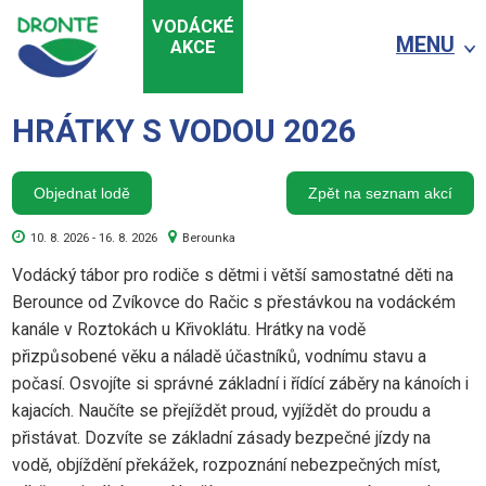
VODÁCKÉ
MENU
AKCE
HRÁTKY S VODOU 2026
Objednat lodě
Zpět na seznam akcí
10. 8. 2026 - 16. 8. 2026
Berounka
Vodácký tábor pro rodiče s dětmi i větší samostatné děti na
Berounce od Zvíkovce do Račic s přestávkou na vodáckém
kanále v Roztokách u Křivoklátu. Hrátky na vodě
přizpůsobené věku a náladě účastníků, vodnímu stavu a
počasí. Osvojíte si správné základní i řídící záběry na kánoích i
kajacích. Naučíte se přejíždět proud, vyjíždět do proudu a
přistávat. Dozvíte se základní zásady bezpečné jízdy na
vodě, objíždění překážek, rozpoznání nebezpečných míst,