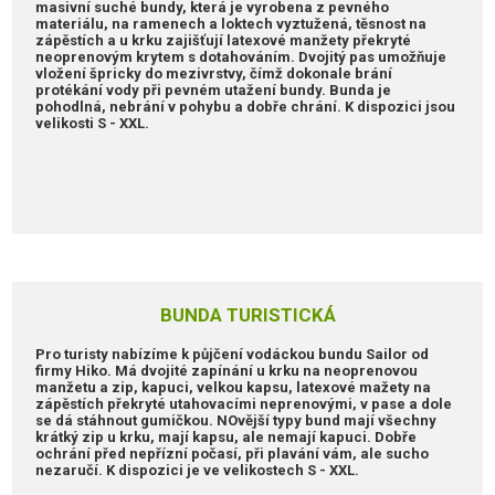
masivní suché bundy, která je vyrobena z pevného
materiálu, na ramenech a loktech vyztužená, těsnost na
zápěstích a u krku zajišťují latexové manžety překryté
neoprenovým krytem s dotahováním. Dvojitý pas umožňuje
vložení špricky do mezivrstvy, čímž dokonale brání
protékání vody při pevném utažení bundy. Bunda je
pohodlná, nebrání v pohybu a dobře chrání. K dispozici jsou
velikosti S - XXL.
BUNDA TURISTICKÁ
Pro turisty nabízíme k půjčení vodáckou bundu Sailor od
firmy Hiko. Má dvojité zapínání u krku na neoprenovou
manžetu a zip, kapuci, velkou kapsu, latexové mažety na
zápěstích překryté utahovacími neprenovými, v pase a dole
se dá stáhnout gumičkou. NOvější typy bund mají všechny
krátký zip u krku, mají kapsu, ale nemají kapuci. Dobře
ochrání před nepřízní počasí, při plavání vám, ale sucho
nezaručí. K dispozici je ve velikostech S - XXL.