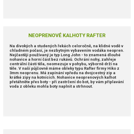
NEOPRENOVÉ KALHOTY RAFTER
Na divokých a studených řekách celoročně, na klidné vodě v
chladném počasí, je nezbytným vybavením vodáka neopren.
Nejčastěji používaný je typ Long John - to znamená dlouhé
nohavice a horní část bez rukávů. Ochrání nohy, zahřeje
centrální části těla, neomezuje v pohybu, výborně drží na
těle. V naší půjčovně máme obleky typu Rafter firmy Hiko z
3mm neoprenu. Má zapínání vpředu na dvojcestný zip a
krátké zipy na kotnících. Nohavice neoprenových kalhot
přetáhněte přes boty - při zastrčení do bot, by vám připlavání
voda z obleku mohla boty naplnit a strhnout.