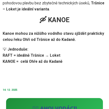
pohodovou plavbu bez zbytečně technických úseků,
Tršnice
– Loket je ideální varianta
.
🛶 KANOE
Kanoe mohou za nižšího vodního stavu sjíždět prakticky
celou řeku Ohři od Tršnice až do Kadaně.
💡
Jednoduše:
RAFT = ideálně Tršnice → Loket
KANOE = celá Ohře až do Kadaně
14. 12. 2025
🚣‍♂️ AHOJ VODÁCI!