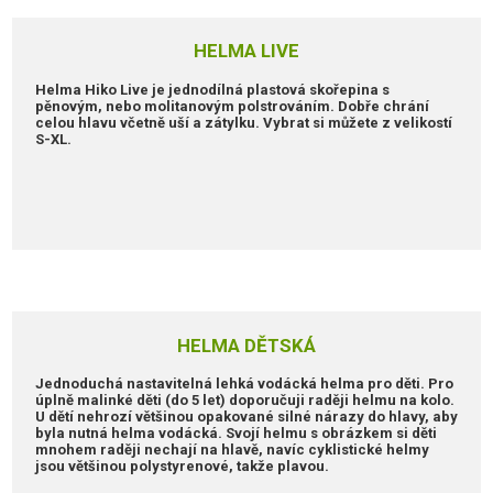
HELMA LIVE
Helma Hiko Live je jednodílná plastová skořepina s
pěnovým, nebo molitanovým polstrováním. Dobře chrání
celou hlavu včetně uší a zátylku. Vybrat si můžete z velikostí
S-XL.
HELMA DĚTSKÁ
Jednoduchá nastavitelná lehká vodácká helma pro děti. Pro
úplně malinké děti (do 5 let) doporučuji raději helmu na kolo.
U dětí nehrozí většinou opakované silné nárazy do hlavy, aby
byla nutná helma vodácká. Svojí helmu s obrázkem si děti
mnohem raději nechají na hlavě, navíc cyklistické helmy
jsou většinou polystyrenové, takže plavou.