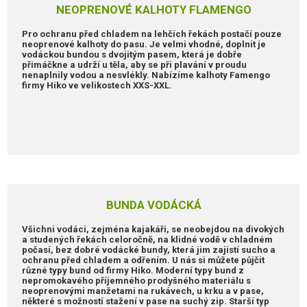
NEOPRENOVÉ KALHOTY FLAMENGO
Pro ochranu před chladem na lehčích řekách postačí pouze
neoprenové kalhoty do pasu. Je velmi vhodné, doplnit je
vodáckou bundou s dvojitým pasem, která je dobře
přimáčkne a udrží u těla, aby se při plavání v proudu
nenaplnily vodou a nesvlékly. Nabízíme kalhoty Famengo
firmy Hiko ve velikostech XXS-XXL.
BUNDA VODÁCKÁ
Všichni vodáci, zejména kajakáři, se neobejdou na divokých
a studených řekách celoročně, na klidné vodě v chladném
počasí, bez dobré vodácké bundy, která jim zajistí sucho a
ochranu před chladem a odřením. U nás si můžete půjčit
různé typy bund od firmy Hiko. Moderní typy bund z
nepromokavého příjemného prodyšného materiálu s
neoprenovými manžetami na rukávech, u krku a v pase,
některé s možností stažení v pase na suchý zip. Starší typ