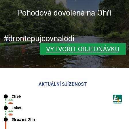
Pohodová dovolená na Ohři
#drontepujcovnalodi
VYTVOŘIT OBJEDNÁVKU
AKTUÁLNÍ SJÍZDNOST