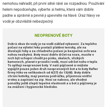
nemohou nahradit, při první silné ráně se rozpadnou. Používání
helem nepodceňujte, vyberte si helmu, která vám dobře
padne a správně a pevně ji upevněte na hlavě. Úraz hlavy ve
vodě je obzvláště nebezpečný.
NEOPRENOVÉ BOTY
Dobrá obuv do vody je na vodě základ vybavení. Za teplého
počasí na výletní řeku postačí plátěné tenisky, ale na
divočejší řeky a za chladného počasí je bezpečná ochrana
nohou nezbytná. Boty musí dobře držet na noze, musíte v
nich být schopni chodit po písku, skalách, slizkých
kamenech, plavat v proudící vodě, musí udržet nohu v teple.
To splňují neoprenové boty. V naší půjčovně si můžete
vypůjčit pouze jeden druh neoprenových bot a to boty Rafter
firmy Hiko ve velikostech od 4(37) do 13(48). Boty dobře
chrání kotníky, mají pevnou podrážku, příjemnou vnitřní
vrstvu a zapínání na zip. Nosí se naboso, ale vhodné
ponožky ještě zlepší tepelné vlastnosti a u bot z půjčovny je
na zvážení i hygienické hledisko.