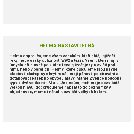
HELMA NASTAVITELNÁ
Helmu doporučujeme všem vodákům, kteří chtějí sjíždět
řeky, nebo úseky obtížnosti WW2 a těžší. Všem, kteří mají v
úmyslu při plavbě po klidné řece sjíždět jezy a cvičit pod
nimi, nebo v peřejích. Helmy, které půjčujeme jsou pevné
plastové skořepiny s krytím uší, mají pěnové polstrování a
dotahovací pásek po obvodu hlavy. Máme 2 velice podobné
typy a dvě velikosti - M a L. Jedincům, kteří majé obzvláště
velkou hlavu, doporučujeme napsat to do poznámky v
objednávce, máme i několik ozvlášť velkých helem.