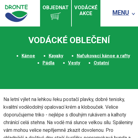
OBJEDNAT
VODÁCKÉ
MENU
AKCE
VODÁCKÉ OBLEČENÍ
Kánoe
Kayaky
Nafukovací kánoe a rafty
Pádla
Vesty
Ostatní
Na letní výlet na lehkou řeku postačí plavky, dobré tenisky,
kvalitní voděodolný opalovací krém a klobouček. Velice
doporučujeme triko - nejlépe s dlouhým rukávem a kalhoty
chránící celá stehna. Na vodě má slunce velkou sílu. Spáleniny
vám mohou velice nepříjemně zkazit dovolenou. Pro
chladnější a deštivé dny stačí šusťáky, nepromokavá bunda a