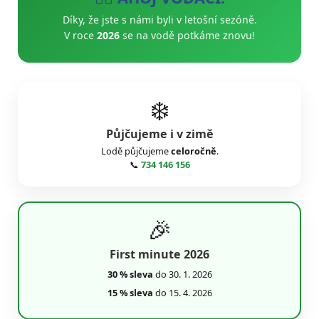
Díky, že jste s námi byli v letošní sezóně.
V roce
2026
se na vodě potkáme znovu!
❄️
Půjčujeme i v zimě
Lodě půjčujeme
celoročně
.
📞
734 146 156
🎉
First minute 2026
30 % sleva
do 30. 1. 2026
15 % sleva
do 15. 4. 2026