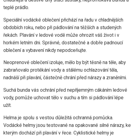
teplé prádlo.
Speciální vodácké oblečení přichází na řadu v chladnějších
obdobích roku, nebo při pádlování na těžších a studených
řekách. Plavání v ledové vodě může ohrozit váš život i v
horkém letním dni. Správné, dostatečné a dobře padnoucí
oblečení a vybavení nikdy nepodceňujte.
Neoprenové oblečení izoluje, mělo by být těsně na těle, aby
zabraňovalo protékání vody a stálému ochlazování těla,
nadnáší při plavání, částečně chrání před nárazy a zraněními.
Suchá bunda vás ochrání před nepříjemným cákáním ledové
vody, pomůže uchovat tělo v suchu a tím si pádlování lépe
užít.
Helma je spolu s vestou důležitá ochranná pomůcka.
Vodácké helmy jsou testované na opakované silné nárazy, ke
kterým dochází při plavání v řece. Cyklistické helmy je