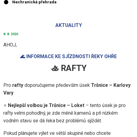
AKTUALITY
8. 8. 2026
AHOJ,
🌊 INFORMACE KE SJÍZDNOSTI ŘEKY OHŘE
🚣 RAFTY
Pro
rafty
doporučujeme především úsek
Tršnice – Karlovy
Vary
.
⭐
Nejlepší volbou je Tršnice – Loket
– tento úsek je pro
rafty velmi pohodlný, je zde méně kamenů a při nízkém
vodním stavu se dá řeka bez problémů sjíždět.
Pokud plánujete výlet ve větší skupině nebo chcete