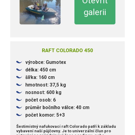
Otevřít
galerii
RAFT COLORADO 450
výrobce: Gumotex
délka: 450 cm
šířka: 160 cm
hmotnost: 37,5 kg
nosnost: 600 kg
počet osob: 6
průměr bočního válce: 40 cm
počet komor: 5+3
Šestimístný nafukovací raft Colorado patří k základu
vybavení naší půjčovny. Je to univerzální člun pro