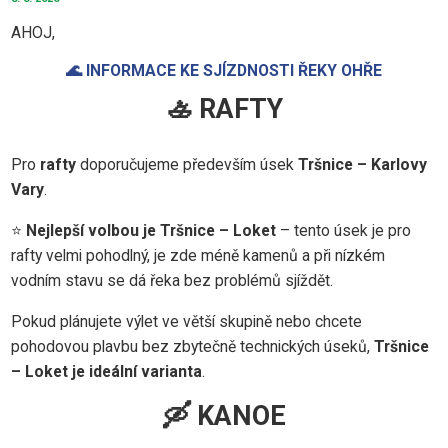
AHOJ,
🌊 INFORMACE KE SJÍZDNOSTI ŘEKY OHŘE
🚣 RAFTY
Pro
rafty
doporučujeme především úsek
Tršnice – Karlovy
Vary
.
⭐
Nejlepší volbou je Tršnice – Loket
– tento úsek je pro
rafty velmi pohodlný, je zde méně kamenů a při nízkém
vodním stavu se dá řeka bez problémů sjíždět.
Pokud plánujete výlet ve větší skupině nebo chcete
pohodovou plavbu bez zbytečně technických úseků,
Tršnice
– Loket je ideální varianta
.
🛶 KANOE