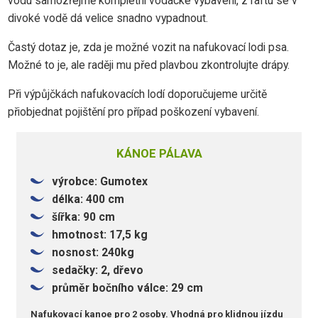
vodu samozřejmě kompletní vodácké vybavení, z raftu se v
divoké vodě dá velice snadno vypadnout.
Častý dotaz je, zda je možné vozit na nafukovací lodi psa.
Možné to je, ale raději mu před plavbou zkontrolujte drápy.
Při výpůjčkách nafukovacích lodí doporučujeme určitě
přiobjednat pojištění pro případ poškození vybavení.
KÁNOE PÁLAVA
výrobce: Gumotex
délka: 400 cm
šířka: 90 cm
hmotnost: 17,5 kg
nosnost: 240kg
sedačky: 2, dřevo
průměr bočního válce: 29 cm
Nafukovací kanoe pro 2 osoby. Vhodná pro klidnou jízdu