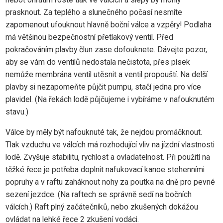
prasknout. Za teplého a slunečného počasí nesmíte
zapomenout ufouknout hlavně boční válce a vzpěry! Podlaha
má většinou bezpečnostní přetlakový ventil. Před
pokračováním plavby člun zase dofouknete. Dávejte pozor,
aby se vám do ventilů nedostala nečistota, přes písek
nemůže membrána ventil utěsnit a ventil propouští. Na delší
plavby si nezapomeňte půjčit pumpu, stačí jedna pro více
plavidel. (Na řekách lodě půjčujeme i vybíráme v nafouknutém
stavu.)
Válce by měly být nafouknuté tak, že nejdou promáčknout.
Tlak vzduchu ve válcích má rozhodující vliv na jízdní vlastnosti
lodě. Zvyšuje stabilitu, rychlost a ovladatelnost. Při použití na
těžké řece je potřeba doplnit nafukovací kanoe stehenními
popruhy a v raftu zaháknout nohy za poutka na dně pro pevné
sezení jezdce. (Na raftech se správně sedí na bočních
válcích.) Raft plný začátečníků, nebo zkušených dokážou
ovládat na lehké řece 2 zkušení vodáci.