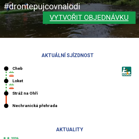
#drontepujcovnalodi
VYTVOŘIT OBJEDNÁVKU
AKTUÁLNÍ SJÍZDNOST
AKTUALITY
8. 8. 2026