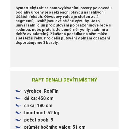
Symetrický raft se samovylévacími otvory po obvodu
podlahy určený pro rekreační plavbu na lehkých i
těžších řekách. Obvodový válec je složen ze 4
segmentů, uvnitř jsou dvě příčné výztuhy. Je to
univerzální člun pro putování po prázdninové řece s
rodinou, nebo přáteli. Je poměrně rychlý, stabilní a
dobře ovladatelný. Zkušená posádka na něm může
sjet i těžší řeky. Pro delší putování v plném obsazení
doporučujeme 3 barely.
RAFT DENALI DEVÍTIMÍSTNÝ
výrobce: RobFin
délka: 450 cm
šířka: 180 cm
hmotnost: 52 kg
počet osob: 9
průměr bočního válce: 51 cm