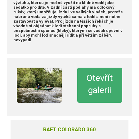
výztuhu, kterou je možné využít na klidné vodě jako
sedátko pro dítě. V zadní části podlahy má odtokový
rukáv, který umožňuje jízdu i ve velkých vlnách, protože
nabraná voda za jízdy vytéká sama z lodě a není nutné
zastavovat a vylévat. Pro jízdu na těžších řekách je
vhodné si objednat k lodi stehenní popruhy s
bezpečnostní sponou (kleky), kterými se vodák upevní v
lodi, aby mohl loď snadněji řídit a při větším záběru
nevypadl.
Otevřít
galerii
RAFT COLORADO 360