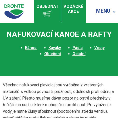
OBJEDNAT
VODÁCKÉ
MENU
AKCE
NAFUKOVACÍ KANOE A RAFTY
Kánoe
Kayaky
Pádla
Vesty
Oblečení
Ostatní
Všechna nafukovací plavidla jsou vyráběna z vrstvených
materiálů s velkou pevností, pružností, odolností proti oděru a
UV záření. Přesto musíme dávat pozor na ostré předměty v
řečišti i na suchu, které mohou člun protrhnout. Po vytažení z
vody je nutné čluny ufouknout (pootočením středu ventilu),
neboť ohřátím roste tlak ve válcích a slepy by mohly