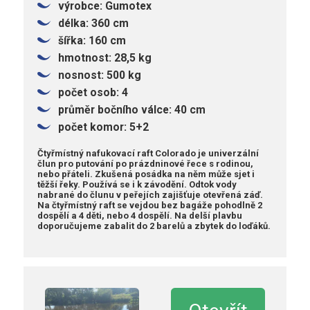
výrobce: Gumotex
délka: 360 cm
šířka: 160 cm
hmotnost: 28,5 kg
nosnost: 500 kg
počet osob: 4
průměr bočního válce: 40 cm
počet komor: 5+2
Čtyřmístný nafukovací raft Colorado je univerzální
člun pro putování po prázdninové řece s rodinou,
nebo přáteli. Zkušená posádka na něm může sjet i
těžší řeky. Používá se i k závodění. Odtok vody
nabrané do člunu v peřejích zajišťuje otevřená záď.
Na čtyřmístný raft se vejdou bez bagáže pohodlně 2
dospělí a 4 děti, nebo 4 dospělí. Na delší plavbu
doporučujeme zabalit do 2 barelů a zbytek do loďáků.