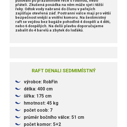
putování po prázdninové řece s rodinou, nebo
přáteli. Zkušená posádka na něm může sjet i těžší
řeky. Odtok vody nabrané do člunu v peřejích
zajišťuje otevřená záď. Postranní válce mají pro větší
bezpečnost vnější a vnitřní komoru. Na šestimístný
raft se vejdou bez bagáže pohodlně 4 dospělí a 4 děti,
nebo 6 dospělých. Na delší plavbu doporučujeme
zabalit do 4 barelů a zbytek do loďáků.
RAFT DENALI SEDMIMÍSTNÝ
výrobce: RobFin
délka: 400 cm
šířka: 175 cm
hmotnost: 45 kg
počet osob: 7
průměr bočního válce: 51 cm
počet komor: 5+2