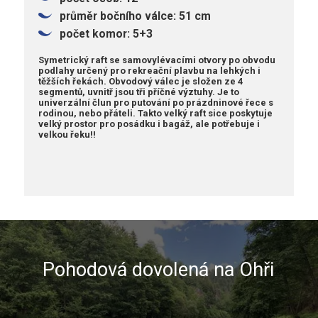
průměr bočního válce: 51 cm
počet komor: 5+3
Symetrický raft se samovylévacími otvory po obvodu
podlahy určený pro rekreační plavbu na lehkých i
těžších řekách. Obvodový válec je složen ze 4
segmentů, uvnitř jsou tři příčné výztuhy. Je to
univerzální člun pro putování po prázdninové řece s
rodinou, nebo přáteli. Takto velký raft sice poskytuje
velký prostor pro posádku i bagáž, ale potřebuje i
velkou řeku!!
Pohodová dovolená na Ohři