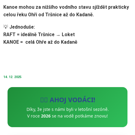
Kanoe mohou za nižšího vodního stavu sjíždět prakticky
celou řeku Ohři od Tršnice až do Kadaně.
💡
Jednoduše:
RAFT = ideálně Tršnice → Loket
KANOE = celá Ohře až do Kadaně
14. 12. 2025
🚣‍♂️ AHOJ VODÁCI!
Díky, že jste s námi byli v letošní sezóně.
V roce
2026
se na vodě potkáme znovu!