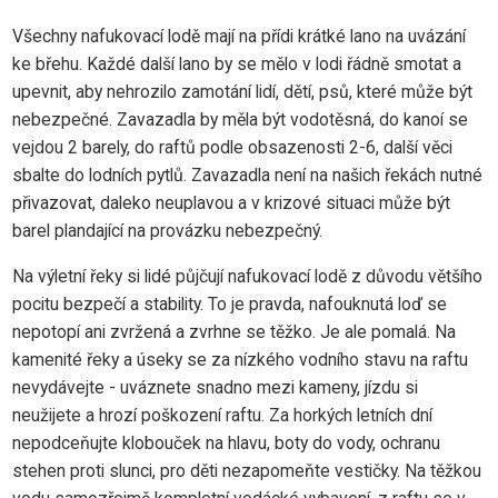
Všechny nafukovací lodě mají na přídi krátké lano na uvázání
ke břehu. Každé další lano by se mělo v lodi řádně smotat a
upevnit, aby nehrozilo zamotání lidí, dětí, psů, které může být
nebezpečné. Zavazadla by měla být vodotěsná, do kanoí se
vejdou 2 barely, do raftů podle obsazenosti 2-6, další věci
sbalte do lodních pytlů. Zavazadla není na našich řekách nutné
přivazovat, daleko neuplavou a v krizové situaci může být
barel plandající na provázku nebezpečný.
Na výletní řeky si lidé půjčují nafukovací lodě z důvodu většího
pocitu bezpečí a stability. To je pravda, nafouknutá loď se
nepotopí ani zvržená a zvrhne se těžko. Je ale pomalá. Na
kamenité řeky a úseky se za nízkého vodního stavu na raftu
nevydávejte - uváznete snadno mezi kameny, jízdu si
neužijete a hrozí poškození raftu. Za horkých letních dní
nepodceňujte klobouček na hlavu, boty do vody, ochranu
stehen proti slunci, pro děti nezapomeňte vestičky. Na těžkou