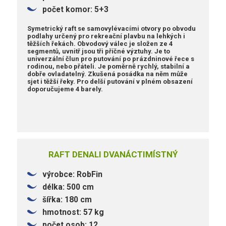
počet komor: 5+3
Symetrický raft se samovylévacími otvory po obvodu
podlahy určený pro rekreační plavbu na lehkých i
těžších řekách. Obvodový válec je složen ze 4
segmentů, uvnitř jsou tři příčné výztuhy. Je to
univerzální člun pro putování po prázdninové řece s
rodinou, nebo přáteli. Je poměrně rychlý, stabilní a
dobře ovladatelný. Zkušená posádka na něm může
sjet i těžší řeky. Pro delší putování v plném obsazení
doporučujeme 4 barely.
RAFT DENALI DVANÁCTIMÍSTNÝ
výrobce: RobFin
délka: 500 cm
šířka: 180 cm
hmotnost: 57 kg
počet osob: 12