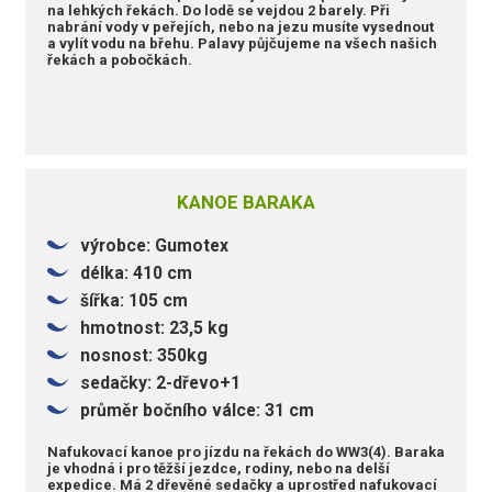
na lehkých řekách. Do lodě se vejdou 2 barely. Při
nabrání vody v peřejích, nebo na jezu musíte vysednout
a vylít vodu na břehu. Palavy půjčujeme na všech našich
řekách a pobočkách.
KANOE BARAKA
výrobce: Gumotex
délka: 410 cm
šířka: 105 cm
hmotnost: 23,5 kg
nosnost: 350kg
sedačky: 2-dřevo+1
průměr bočního válce: 31 cm
Nafukovací kanoe pro jízdu na řekách do WW3(4). Baraka
je vhodná i pro těžší jezdce, rodiny, nebo na delší
expedice. Má 2 dřevěné sedačky a uprostřed nafukovací