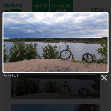
ORDER
VODÁCKÉ
MENU
AKCE
ZPĚT
SOKOLOV - LOKET
Fotka 1 z 8