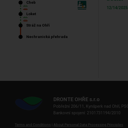
12/14/2025
DRONTE OHŘE s.r.o
Pobřežní 206/11, Kynšperk nad Ohří, PS
Bankovní spojení: 2101731194/2010
Terms and Conditions
|
About Personal Data Processing Principles