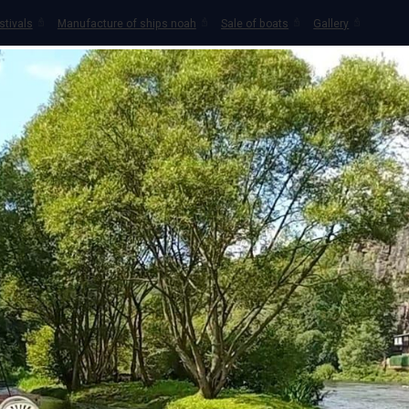
stivals
Manufacture of ships noah
Sale of boats
Gallery
T RENTAL
SCOOTER RENTAL
CAMPS ON OHŘE
WATERSP