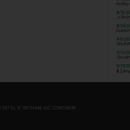
Hrátky 
8/15/2
🌙 Nočn
8/29/2
Duatlon
9/5/20
ÚHLAV
9/12/2
Chrudi
9/19/2
🔒 Zam
Č 357 51, IČ: 08734348, DIČ: CZ08734348