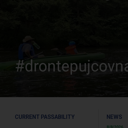
#drontepujcovna
CURRENT PASSABILITY
NEWS
8/8/2026