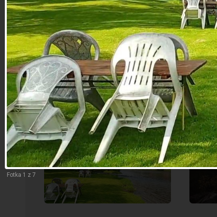
ZPĚT
U VČELKY
Fotka 1 z 7