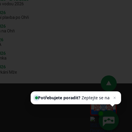
s vodou 2026
026
í plavba po Ohři
026
 na Ohři
26
A
026
mka
026
ykání Mže
Potřebujete poradit?
Zeptejte se
našeho asistenta
Chettyho
.