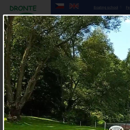
Boating school
Fe
Boat rental
OHŘE
HOME
BOA
20 years of experience
Boat rental
Scooter rental