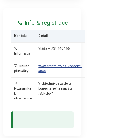
📞 Info & registrace
Kontakt
Detail
📞
Vláďa – 734 146 156
Informace
💻 Online
www.dronte.cz/cs/vodacke-
přihlášky
akce
📌
V objednávce zadejte
Poznámka
konec „jiné“ a napište
k
„Sokolov“
objednávce