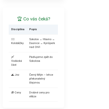
🏆 Co vás čeká?
Disciplína
Popis
🚴‍♂️
Sokolov → Hlavno →
Koloběžky
Dasnice → Kynšperk
nad Ohří
🛶
Pádlujeme zpět do
Vodácká
Sokolova
část
🌊 Jez
Černý Mlýn – lehce
překonatelný
šlajsnou
🎁 Ceny
Drobné ceny pro
vítěze