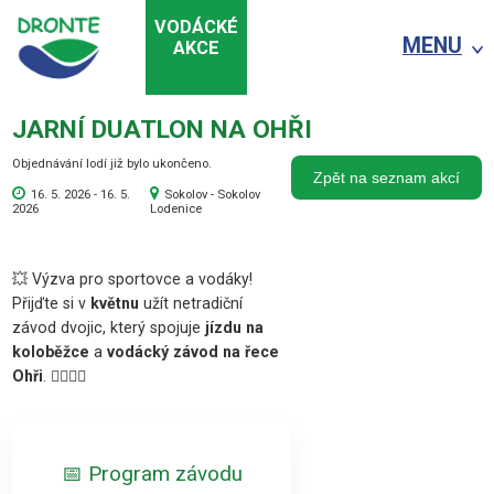
VODÁCKÉ
MENU
AKCE
JARNÍ DUATLON NA OHŘI
Objednávání lodí již bylo ukončeno.
Zpět na seznam akcí
16. 5. 2026 - 16. 5.
Sokolov - Sokolov
2026
Lodenice
💥 Výzva pro sportovce a vodáky!
Přijďte si v
květnu
užít netradiční
závod dvojic, který spojuje
jízdu na
koloběžce
a
vodácký závod na řece
Ohři
. 🚴‍♂️🚣‍♀️
📅 Program závodu