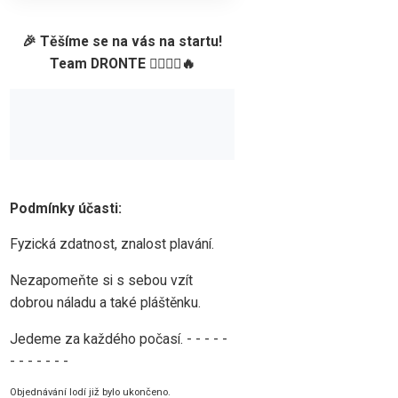
🎉 Těšíme se na vás na startu!
Team DRONTE 🚴‍♂️🚣‍♀️🔥
Podmínky účasti:
Fyzická zdatnost, znalost plavání.
Nezapomeňte si s sebou vzít
dobrou náladu a také pláštěnku.
Jedeme za každého počasí. - - - - -
- - - - - - -
Objednávání lodí již bylo ukončeno.