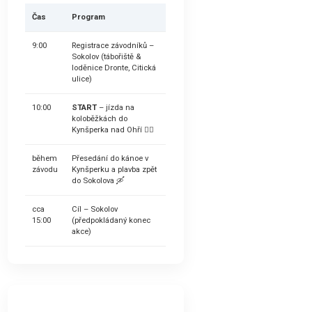
Čas
Program
9:00
Registrace závodníků –
Sokolov (tábořiště &
loděnice Dronte, Citická
ulice)
10:00
START
– jízda na
koloběžkách do
Kynšperka nad Ohří 🚴‍♂️
během
Přesedání do kánoe v
závodu
Kynšperku a plavba zpět
do Sokolova 🛶
cca
Cíl – Sokolov
15:00
(předpokládaný konec
akce)