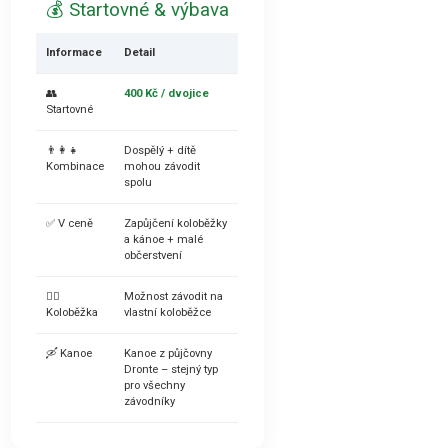
💰 Startovné & výbava
Informace
Detail
👥
400 Kč / dvojice
Startovné
👨‍👩‍👧
Dospělý + dítě
Kombinace
mohou závodit
spolu
✅ V ceně
Zapůjčení koloběžky
a kánoe + malé
občerstvení
🚴‍♂️
Možnost závodit na
Koloběžka
vlastní koloběžce
🛶 Kanoe
Kanoe z půjčovny
Dronte – stejný typ
pro všechny
závodníky