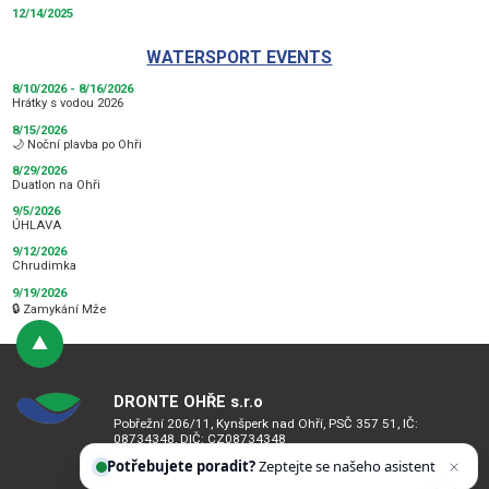
12/14/2025
WATERSPORT EVENTS
8/10/2026 - 8/16/2026
Hrátky s vodou 2026
8/15/2026
🌙 Noční plavba po Ohři
8/29/2026
Duatlon na Ohři
9/5/2026
ÚHLAVA
9/12/2026
Chrudimka
9/19/2026
🔒 Zamykání Mže
DRONTE OHŘE s.r.o
Pobřežní 206/11, Kynšperk nad Ohří, PSČ 357 51, IČ:
08734348, DIČ: CZ08734348
Potřebujete poradit?
Zeptejte se našeho asistenta
Bankovní spojení: 2101731194/2010
Chettyho
.