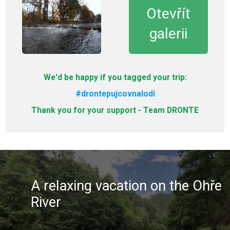
Otevřít
galerii
We'd be happy if you tagged your trip:
#drontepujcovnalodi
Thank you for your support - Team DRONTE
A relaxing vacation on the Ohře
River